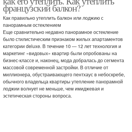
как его утеплить. Как утеплить
французский балкон?
Как правильно утеплить балкон или лоджию с
Лоджии с панорамным
панорамным остеклением
Открытый балкон
остеклением
Еще сравнительно недавно панорамное остекление
было стилистическим признаком жилых апартаментов
категории deluxe. В течение 10 — 12 лет технология и
маркетинг «видовых» квартир были опробованы на
Балкон с французскими
Панорамные окна
бизнес-классе и, наконец, мода добралась до сегмента
окнами
массовой современной застройки. В отличие от
миллионера, обустраивающего пентхаус в небоскребе,
обычного владельца квартиры утепление панорамной
лоджии волнует не меньше, чем имиджевая и
Остекление на балконе
Панорамное остекление
эстетическая стороны вопроса.
Балкон с витражными
Балкон в квартире
окнами