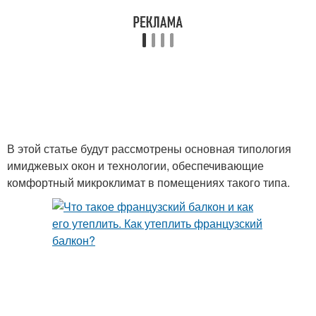
Балконы с панорамным
Окна на балконе
остеклением
Балкон с холодным
Ограждение на
остеклением
панорамный балкон
В этой статье будут рассмотрены основная типология
имиджевых окон и технологии, обеспечивающие
комфортный микроклимат в помещениях такого типа.
Прохлады на
Балкон от солнца
застекленном балконе
Балкон в жару