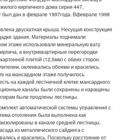
жилого кирпичного дома серии 447,
рт был дан в феврале 1997года. Вфеврале 1998
овлена двускатная крыша. Несущая конструкция
щадке здания. Материалы поднимали
ном этаже использовали минеральную вату
рпича, а внутриквартирные перегородки
картонной плитой (12,5
мм) с обеих сторон.
ителем, оклеивались обоями и красились.
те на мансардном этаже получилось
 есть на каждой лестничной клетке мансардного
яционные каналы были сохранены и наращены
ртирам были продлены лестницы.
мплект автоматической системы управления с
тема отопления была выполнена как
заизолированы в канале средней лестницы.
сада из металлического сайдинга с
ались и красились. Поскольку расстояние от