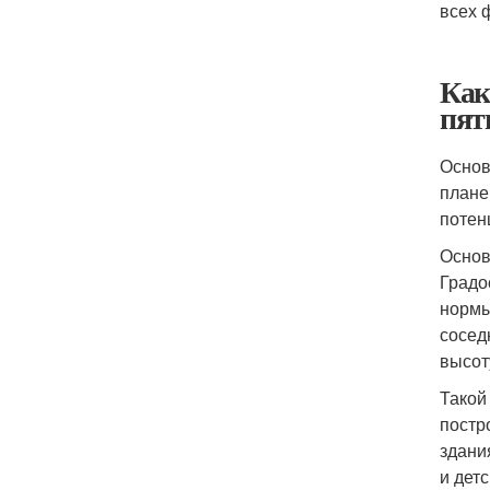
всех 
Как
пят
Основ
плане
потен
Основ
Градо
нормы
сосед
высот
Такой
постр
здани
и дет