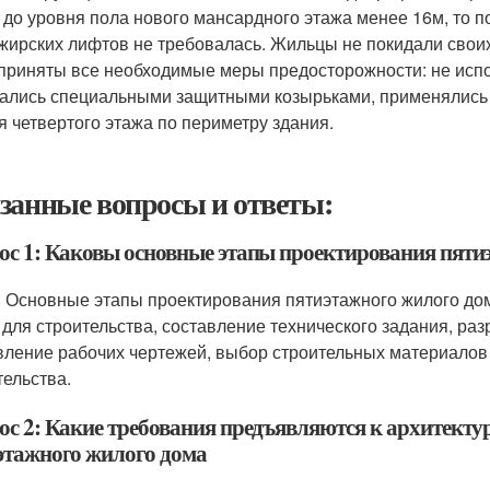
 до уровня пола нового мансардного этажа менее 16
м, то 
жирских лифтов не требовалась. Жильцы не покидали своих 
приняты все необходимые меры предосторожности: не исп
ались специальными защитными козырьками, применялись
я четвертого этажа по периметру здания.
занные вопросы и ответы:
ос 1: Каковы основные этапы проектирования пяти
: Основные этапы проектирования пятиэтажного жилого дом
 для строительства, составление технического задания, ра
вление рабочих чертежей, выбор строительных материалов 
тельства.
ос 2: Какие требования предъявляются к архитек
этажного жилого дома