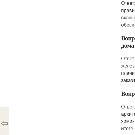
Ответ
прави
включ
обесп
Вопр
дома
Ответ
желез
плани
заказч
Вопр
Ответ
архит
⇦
химик
итоге