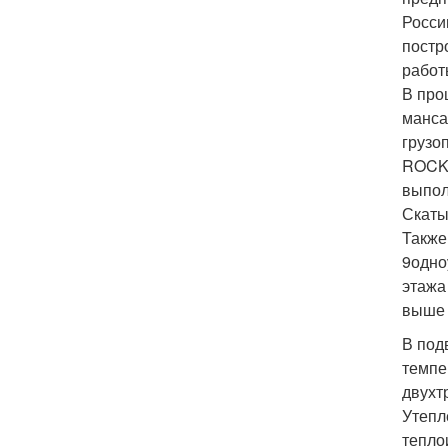
Росси
постр
работ
В про
манса
грузо
ROCKW
выпол
Скаты
Также
9
одно
этажа
выше 
В под
темпе
двухт
Утепл
тепло