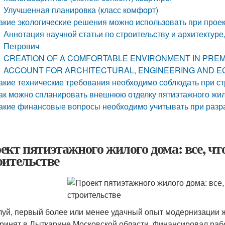
Улучшенная планировка (класс комфорт)
акие экологические решения можно использовать при прое
Аннотация научной статьи по строительству и архитектур
Петрович
CREATION OF A COMFORTABLE ENVIRONMENT IN PREMI
ACCOUNT FOR ARCHITECTURAL, ENGINEERING AND E
акие технические требования необходимо соблюдать при ст
ак можно спланировать внешнюю отделку пятиэтажного жи
акие финансовые вопросы необходимо учитывать при разра
ект пятиэтажного жилого дома: все, чт
оительстве
уй, первый более или менее удачный опыт модернизации 
ринят в Лыткарине Московской области. Финансировал раб