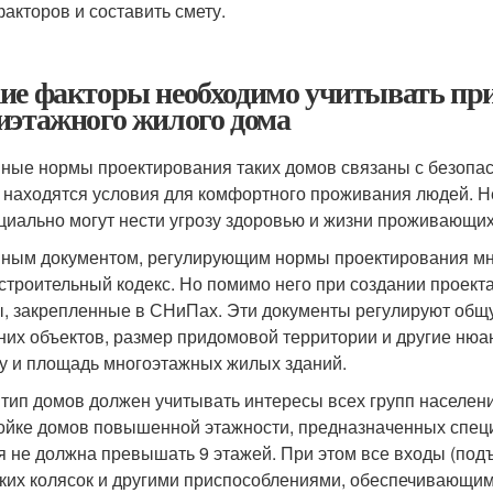
факторов и составить смету.
ие факторы необходимо учитывать при
иэтажного жилого дома
ные нормы проектирования таких домов связаны с безопас
 находятся условия для комфортного проживания людей. Не
циально могут нести угрозу здоровью и жизни проживающих
ным документом, регулирующим нормы проектирования мн
строительный кодекс. Но помимо него при создании проект
, закрепленные в СНиПах. Эти документы регулируют общу
них объектов, размер придомовой территории и другие нюан
у и площадь многоэтажных жилых зданий.
 тип домов должен учитывать интересы всех групп населени
ойке домов повышенной этажности, предназначенных специ
я не должна превышать 9 этажей. При этом все входы (по
ских колясок и другими приспособлениями, обеспечивающи