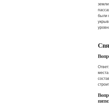
земли
пасса
были 
укрыв
уровн
Свя
Вопр
Ответ
места
соста
строи
Вопр
пяти