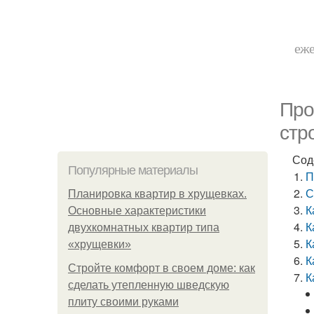
еже
Про
стр
Сод
Популярные материалы
П
С
Планировка квартир в хрущевках.
К
Основные характеристики
К
двухкомнатных квартир типа
К
«хрущевки»
К
Стройте комфорт в своем доме: как
К
сделать утепленную шведскую
плиту своими руками