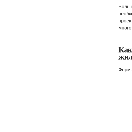
Больш
необх
проек
много
Как
жил
Форма