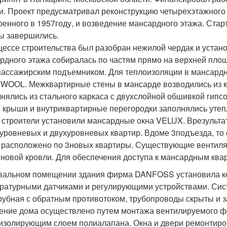
и. Проект предусматривал реконструкцию четырехэтажного 
оенного в 1957году, и возведение мансардного этажа. Ста
ы завершились.
цессе строительства был разобран нежилой чердак и устан
рдного этажа собиралась по частям прямо на верхней пло
пассажирским подъемником. Для теплоизоляции в мансард
OOL. Межквартирные стены в мансарде возводились из ки
нялись из стального каркаса с двухслойной обшивкой гипсо
 крыши и внутриквартирные перегородки заполнялись утепл
 строители установили мансардные окна VELUX. В
результа
уровневых и двухуровневых квартир. В
доме 3
подъезда, то
 расположено по 3
новых квартиры. Существующие вентил
новой кровли. Для обеспечения доступа к мансардным ква
вальном помещении здания фирма DANFOSS установила ко
ратурными датчиками и регулирующими устройствами. Сис
рубная с обратным противотоком, трубопроводы скрыты и 
ение дома осуществлено путем монтажа вентилируемого фа
изолирующим слоем полиалапана. Окна и двери ремонтиров