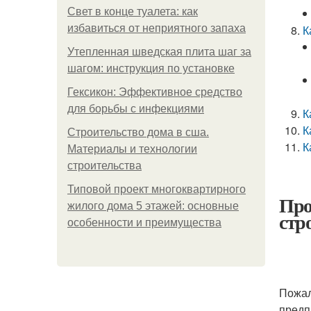
Свет в конце туалета: как
избавиться от неприятного запаха
К
Утепленная шведская плита шаг за
шагом: инструкция по установке
Гексикон: Эффективное средство
для борьбы с инфекциями
К
К
Строительство дома в сша.
К
Материалы и технологии
строительства
Типовой проект многоквартирного
Про
жилого дома 5 этажей: основные
стр
особенности и преимущества
Пожал
предп