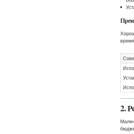
Уст
Преи
Хорош
время.
Сове
Испо
Уста
Испо
2. 
Мален
бюдже