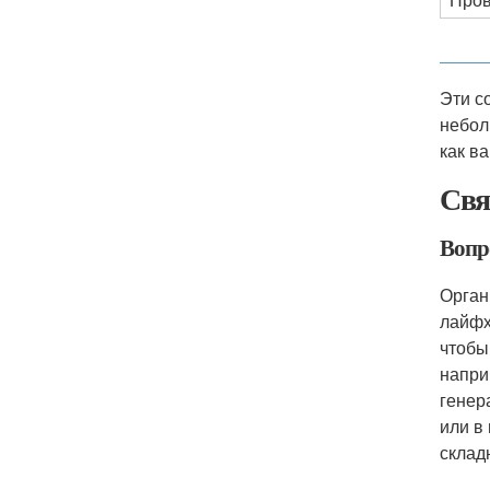
Эти с
небол
как в
Свя
Вопр
Орган
лайфх
чтобы
напри
генер
или в
склад