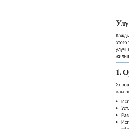
Улу
Кажды
этого
улучш
жилищ
1. 
Хорош
вам л
Исп
Уст
Раз
Исп
обо