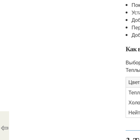
Пок
Уст
Доб
Пер
Доб
Как в
Выбор
Теплы
Цвет
Тепл
Холо
Нейт
⇦