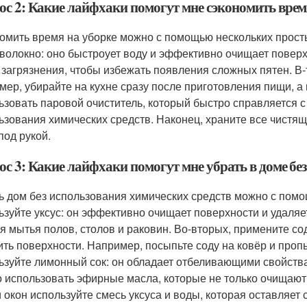
ос 2: Какие лайфхаки помогут мне сэкономить врем
омить время на уборке можно с помощью нескольких прост
волокно: оно быстроует воду и эффективно очищает поверхн
 загрязнения, чтобы избежать появления сложных пятен. В-
мер, убирайте на кухне сразу после приготовления пищи, а 
ьзовать паровой очиститель, который быстро справляется 
ьзования химических средств. Наконец, храните все чистящ
под рукой.
ос 3: Какие лайфхаки помогут мне убрать в доме бе
ь дом без использования химических средств можно с пом
ьзуйте уксус: он эффективно очищает поверхности и удаляе
ля мытья полов, столов и раковин. Во-вторых, примените со
ить поверхности. Например, посыпьте соду на ковёр и пропы
ьзуйте лимонный сок: он обладает отбеливающими свойства
 использовать эфирные масла, которые не только очищают,
и окон используйте смесь уксуса и воды, которая оставляет 