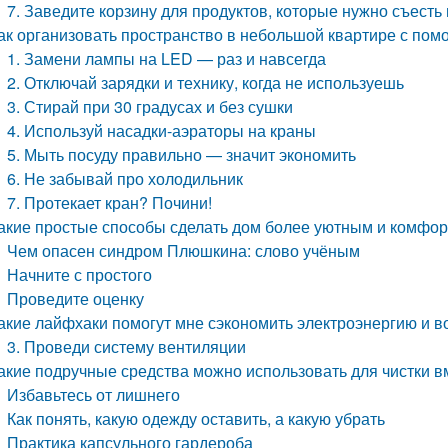
7. Заведите корзину для продуктов, которые нужно съесть
ак организовать пространство в небольшой квартире с по
1. Замени лампы на LED — раз и навсегда
2. Отключай зарядки и технику, когда не используешь
3. Стирай при 30 градусах и без сушки
4. Используй насадки-аэраторы на краны
5. Мыть посуду правильно — значит экономить
6. Не забывай про холодильник
7. Протекает кран? Почини!
акие простые способы сделать дом более уютным и комфо
Чем опасен синдром Плюшкина: слово учёным
Начните с простого
Проведите оценку
акие лайфхаки помогут мне сэкономить электроэнергию и в
3. Проведи систему вентиляции
акие подручные средства можно использовать для чистки в
Избавьтесь от лишнего
Как понять, какую одежду оставить, а какую убрать
Практика капсульного гардероба