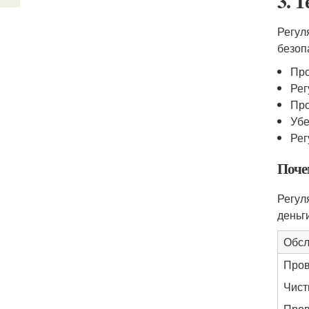
3. 
Регул
безоп
Про
Рег
Про
Убе
Рег
Поче
Регул
деньг
Обсл
Пров
Чист
Пров