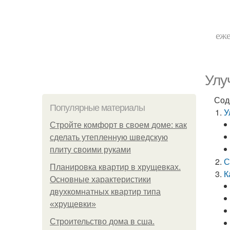
еже
Улу
Сод
Популярные материалы
У
Стройте комфорт в своем доме: как
сделать утепленную шведскую
плиту своими руками
С
Планировка квартир в хрущевках.
К
Основные характеристики
двухкомнатных квартир типа
«хрущевки»
Строительство дома в сша.