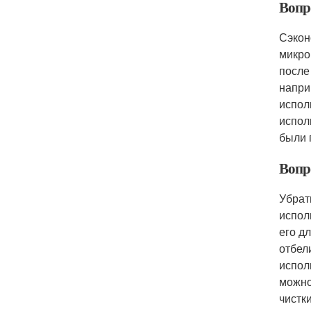
Вопр
Сэкон
микро
после
напри
испол
испол
были 
Вопр
Убрат
испол
его д
отбел
испол
можно
чистк