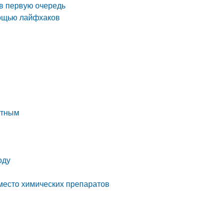
 в первую очередь
мощью лайфхаков
ртным
оду
место химических препаратов