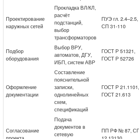
Прокладка ВЛ/КЛ,
расчёт
Проектирование
ПУЭ гл. 2.4–2.5,
подстанций,
наружных сетей
СП 31-110
выбор
трансформаторов
Выбор ВРУ,
Подбор
ГОСТ Р 51321,
автоматов, ДГУ,
оборудования
ГОСТ Р 52726
ИБП, систем АВР
Составление
пояснительной
Оформление
записки,
ГОСТ Р 21.1101
документации
однолинейных
ГОСТ 21.613
схем,
спецификаций
Подача
документов в
Согласование
ПП РФ № 87, С
сетевую
проекта
12.13130