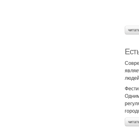
читат
Ест
Совре
являе
людей
Фести
Одним
регул
город
читат