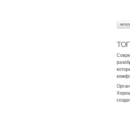
читат
ТОП
Совре
разоб
котор
комфо
Орган
Хорош
созда