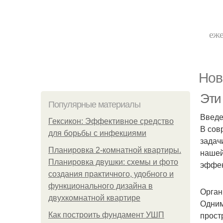
еже
Нов
Эти
Популярные материалы
Введ
Гексикон: Эффективное средство
В сов
для борьбы с инфекциями
задач
Планировка 2-комнатной квартиры.
нашей
Планировка двушки: схемы и фото
эффе
создания практичного, удобного и
функционального дизайна в
Орган
двухкомнатной квартире
Одним
прост
Как построить фундамент УШП