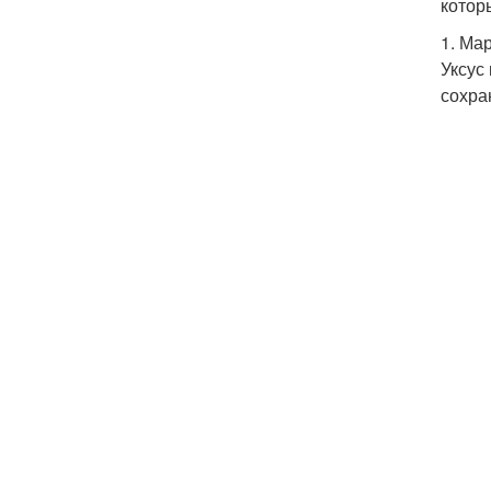
котор
1. Ма
Уксус
сохра