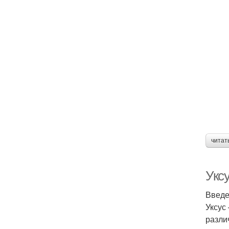
читат
Уксу
Введ
Уксус
разли