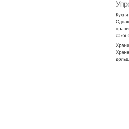
Упр
Кухня
Однак
прави
сэкон
Хране
Хране
дольш