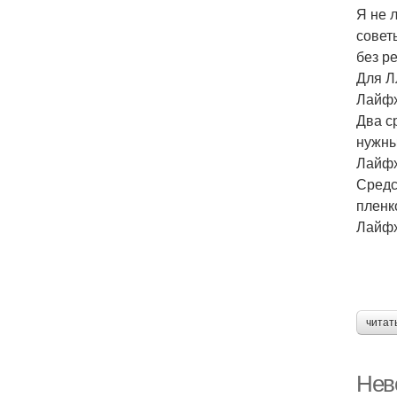
Я не 
совет
без р
Для Л
Лайфх
Два с
нужны
Лайфх
Средс
пленк
Лайфх
читат
Нев