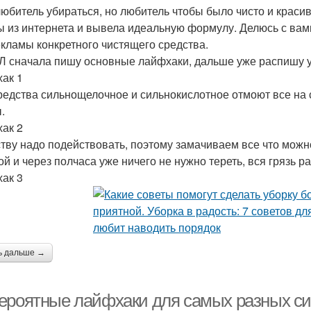
любитель убираться, но любитель чтобы было чисто и краси
ы из интернета и вывела идеальную формулу. Делюсь с вами 
екламы конкретного чистящего средства.
Л сначала пишу основные лайфхаки, дальше уже распишу у
ак 1
редства сильнощелочное и сильнокислотное отмоют все на с
.
ак 2
тву надо подействовать, поэтому замачиваем все что можн
ой и через полчаса уже ничего не нужно тереть, вся грязь р
ак 3
ь дальше →
ероятные лайфхаки для самых разных сит