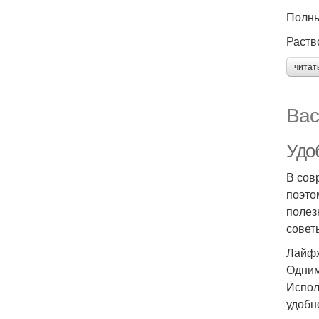
Полны
Раств
читат
Вас
Удо
В сов
поэто
полез
совет
Лайфх
Одним
Испол
удобн