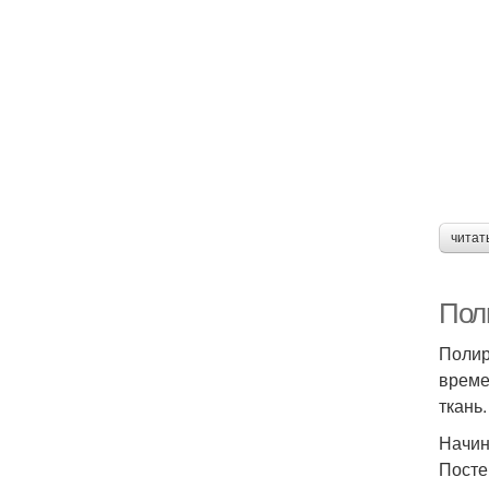
читат
Пол
Полир
време
ткань.
Начин
Посте