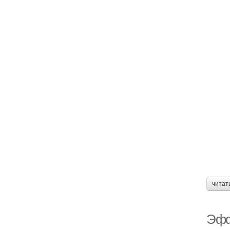
читат
Эфф