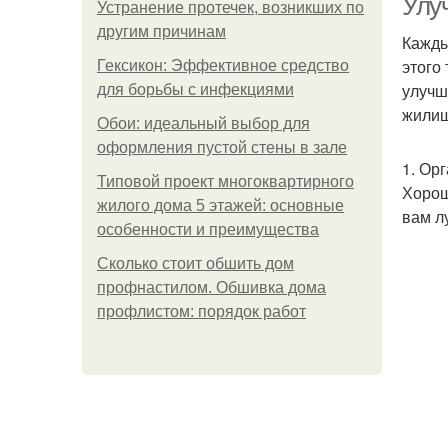
Улу
Устранение протечек, возникших по
другим причинам
Кажды
этого
Гексикон: Эффективное средство
улучш
для борьбы с инфекциями
жилищ
Обои: идеальный выбор для
оформления пустой стены в зале
1. Ор
Типовой проект многоквартирного
Хорош
жилого дома 5 этажей: основные
вам л
особенности и преимущества
Сколько стоит обшить дом
профнастилом. Обшивка дома
профлистом: порядок работ