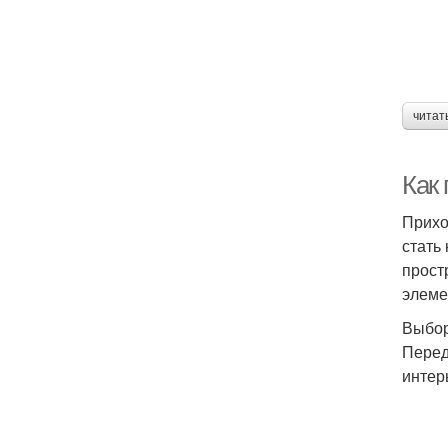
читат
Как
Прихо
стать
прост
элеме
Выбор
Перед
интер