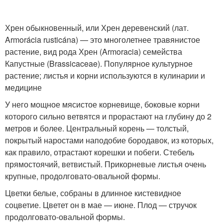
Хрен обыкновенный, или Хрен деревенский (лат.
Armorácia rusticána) — это многолетнее травянистое
растение, вид рода Хрен (Armoracia) семейства
Капустные (Brassicaceae). Популярное культурное
растение; листья и корни используются в кулинарии и
медицине
У него мощное мясистое корневище, боковые корни
которого сильно ветвятся и прорастают на глубину до 2
метров и более. Центральный корень — толстый,
покрытый наростами наподобие бородавок, из которых,
как правило, отрастают корешки и побеги. Стебель
прямостоячий, ветвистый. Прикорневые листья очень
крупные, продолговато-овальной формы.
Цветки белые, собраны в длинное кистевидное
соцветие. Цветет он в мае — июне. Плод — стручок
продолговато-овальной формы.