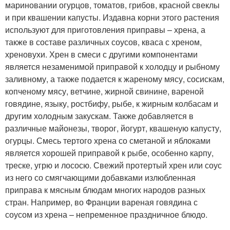
мариновании огурцов, томатов, грибов, красной свеклы
и при квашении капусты. Издавна корни этого растения
используют для приготовления приправы – хрена, а
также в составе различных соусов, кваса с хреном,
хреновухи. Хрен в смеси с другими компонентами
является незаменимой приправой к холодцу и рыбному
заливному, а также подается к жареному мясу, сосискам,
копченому мясу, ветчине, жирной свинине, вареной
говядине, языку, ростбифу, рыбе, к жирным колбасам и
другим холодным закускам. Также добавляется в
различные майонезы, творог, йогурт, квашеную капусту,
огурцы. Смесь тертого хрена со сметаной и яблоками
является хорошей приправой к рыбе, особенно карпу,
треске, угрю и лососю. Свежий протертый хрен или соус
из него со смягчающими добавками излюбленная
приправа к мясным блюдам многих народов разных
стран. Например, во Франции вареная говядина с
соусом из хрена – непременное праздничное блюдо.