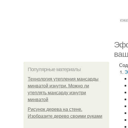
еже
Эфф
ваш
Сод
Популярные материалы
Э
Технология утепления мансарды
минватой изнутри. Можно ли
утеплять мансарду изнутри
минватой
Рисунок дерева на стене.
Изобразите дерево своими руками