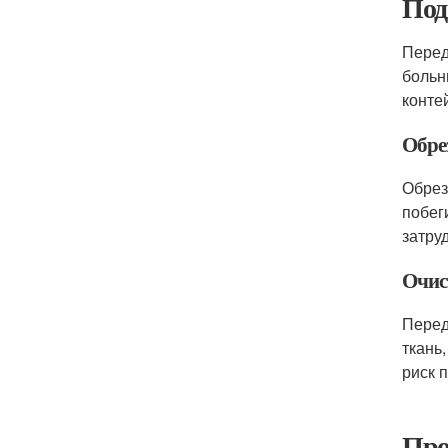
Под
Перед
больн
конте
Обре
Обрез
побег
затру
Очис
Перед
ткань
риск 
Про