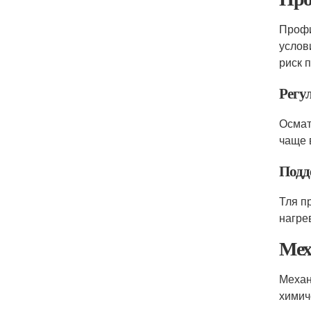
Профи
услов
риск 
Регу
Осмат
чаще 
Подд
Тля п
нагре
Мех
Механ
химич