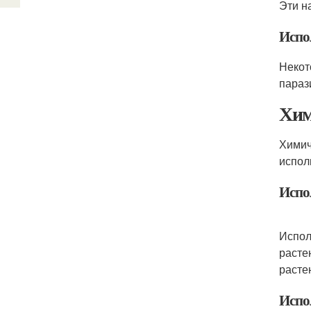
Эти н
Испо
Некот
параз
Хим
Химич
испол
Испо
Испол
расте
расте
Испо