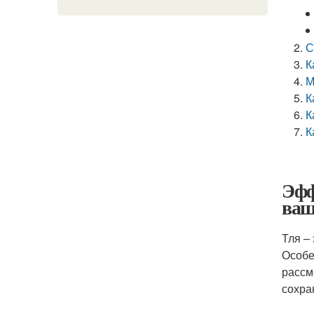
С
К
М
К
К
К
Эфф
ваш
Тля –
Особе
рассм
сохра