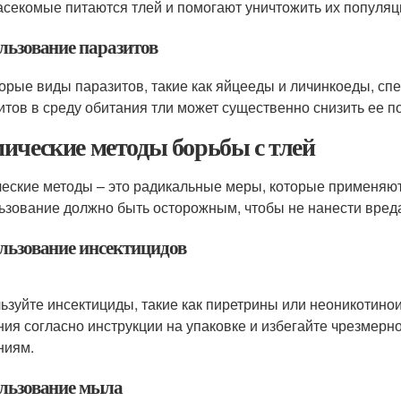
асекомые питаются тлей и помогают уничтожить их популяц
льзование паразитов
орые виды паразитов, такие как яйцееды и личинкоеды, спе
итов в среду обитания тли может существенно снизить ее п
ические методы борьбы с тлей
еские методы – это радикальные меры, которые применяютс
ьзование должно быть осторожным, чтобы не нанести вред
льзование инсектицидов
ьзуйте инсектициды, такие как пиретрины или неоникотино
ния согласно инструкции на упаковке и избегайте чрезмерн
ниям.
льзование мыла