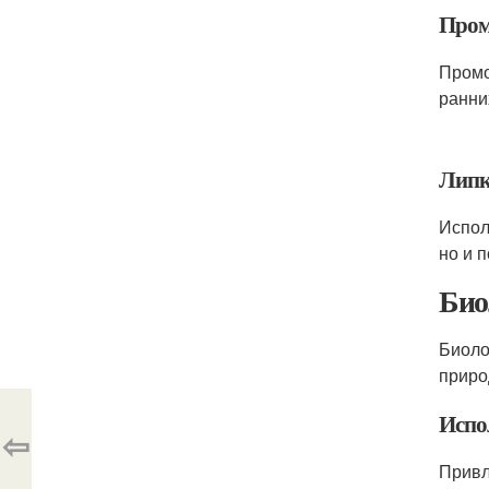
Пром
Промо
ранни
Липк
Испол
но и 
Био
Биоло
приро
Испо
⇦
Привл