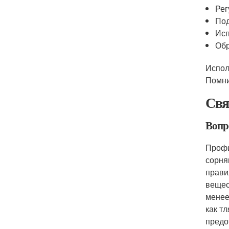
Рег
Под
Исп
Обр
Испол
Помни
Свя
Вопр
Профи
сорня
прави
вещес
менее
как т
предо