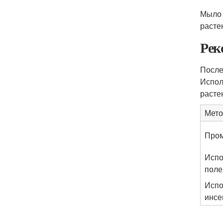
Мыло 
расте
Рек
После
Испол
расте
Мето
Пром
Испо
поле
Испо
инсе