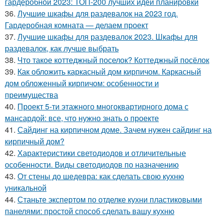
гардеробной 2023: ТОП-200 лучших идей планировки
36.
Лучшие шкафы для раздевалок на 2023 год.
Гардеробная комната — делаем проект
37.
Лучшие шкафы для раздевалок 2023. Шкафы для
раздевалок, как лучше выбрать
38.
Что такое коттеджный поселок? Коттеджный посёлок
39.
Как обложить каркасный дом кирпичом. Каркасный
дом обложенный кирпичом: особенности и
преимущества
40.
Проект 5-ти этажного многоквартирного дома с
мансардой: все, что нужно знать о проекте
41.
Сайдинг на кирпичном доме. Зачем нужен сайдинг на
кирпичный дом?
42.
Характеристики светодиодов и отличительные
особенности. Виды светодиодов по назначению
43.
От стены до шедевра: как сделать свою кухню
уникальной
44.
Станьте экспертом по отделке кухни пластиковыми
панелями: простой способ сделать вашу кухню