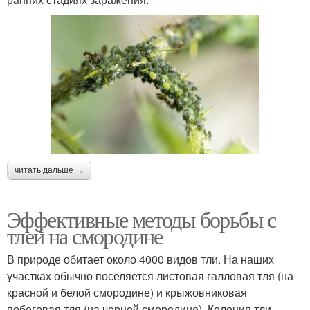
читать дальше →
Эффективные методы борьбы с
тлей на смородине
В природе обитает около 4000 видов тли. На наших
участках обычно поселяется листовая галловая тля (на
красной и белой смородине) и крыжовниковая
побеговая тля (на черной смородине). Колония тли