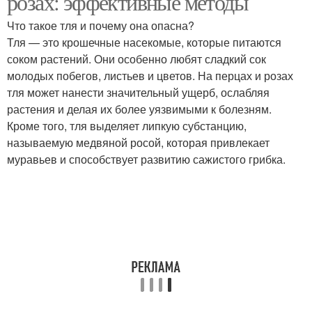
розах: эффективные методы
Что такое тля и почему она опасна?
Тля — это крошечные насекомые, которые питаются
Биологические
Препараты в последние
соком растений. Они особенно любят сладкий сок
препараты
годы
молодых побегов, листьев и цветов. На перцах и розах
тля может нанести значительный ущерб, ослабляя
растения и делая их более уязвимыми к болезням.
Кроме того, тля выделяет липкую субстанцию,
Препараты в сельском
Системные препараты
называемую медвяной росой, которая привлекает
хозяйстве
муравьев и способствует развитию сажистого грибка.
Препараты для
быстрого избавления