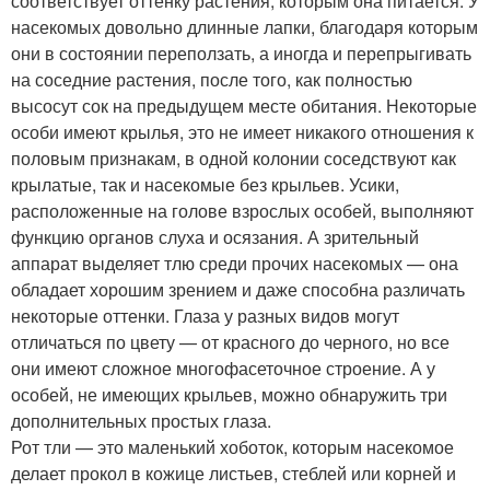
соответствует оттенку растения, которым она питается. У
насекомых довольно длинные лапки, благодаря которым
они в состоянии переползать, а иногда и перепрыгивать
на соседние растения, после того, как полностью
высосут сок на предыдущем месте обитания. Некоторые
особи имеют крылья, это не имеет никакого отношения к
половым признакам, в одной колонии соседствуют как
крылатые, так и насекомые без крыльев. Усики,
расположенные на голове взрослых особей, выполняют
функцию органов слуха и осязания. А зрительный
аппарат выделяет тлю среди прочих насекомых — она
обладает хорошим зрением и даже способна различать
некоторые оттенки. Глаза у разных видов могут
отличаться по цвету — от красного до черного, но все
они имеют сложное многофасеточное строение. А у
особей, не имеющих крыльев, можно обнаружить три
дополнительных простых глаза.
Рот тли — это маленький хоботок, которым насекомое
делает прокол в кожице листьев, стеблей или корней и