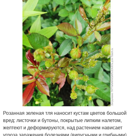
Розанная зеленая тля наносит кустам цветов большой
вред: листочки и бутоны, покрытые липким налетом,
желтеют и деформируются, над растением нависает
угроза заражения болезнями (вирусными и грибными),