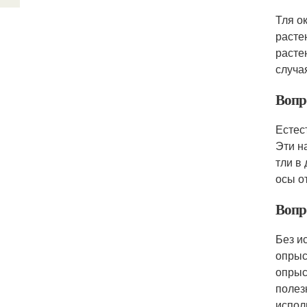
Тля о
расте
расте
случа
Вопр
Естес
Эти н
тли в
осы о
Вопро
Без и
опрыс
опрыс
полез
испол