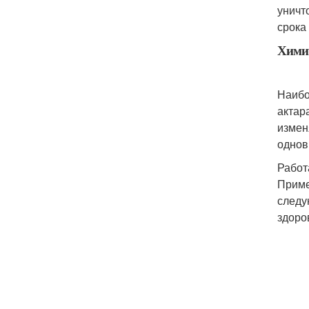
уничт
срока
Химич
Наибо
актар
измен
однов
Работ
Приме
следу
здоро