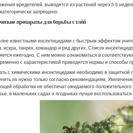
ожения вредителей, выводятся из растений через 3-5 недел
 категорически запрещено.
еские препараты для борьбы с тлёй
лее известными инсектицидами с быстрым эффектом уничт
а, искра, танрек, командор и ряд других. Список инсектици
яется ежегодно. С ним можно ознакомиться в соответствую
ременно с характеристикой приводятся нормы и способы 
ать с химическими инсектицидами необходимо в защитной од
нять их нужно только согласно рекомендациям. Увеличени
ющей обработки не обеспечат ожидаемого положительного 
вье, в маленьких садах и ягодниках лучше воспользоватьс