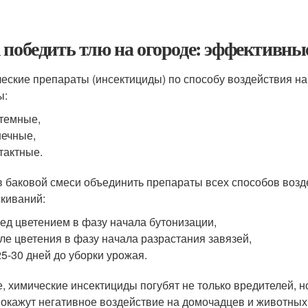
 победить тлю на огороде: эффективн
еские препараты (инсектициды) по способу воздействия на 
ы:
темные,
ечные,
тактные.
в баковой смеси объединить препараты всех способов воздей
киваний:
ед цветением в фазу начала бутонизации,
ле цветения в фазу начала разрастания завязей,
25-30 дней до уборки урожая.
е, химические инсектициды погубят не только вредителей, н
 окажут негативное воздействие на домочадцев и животны