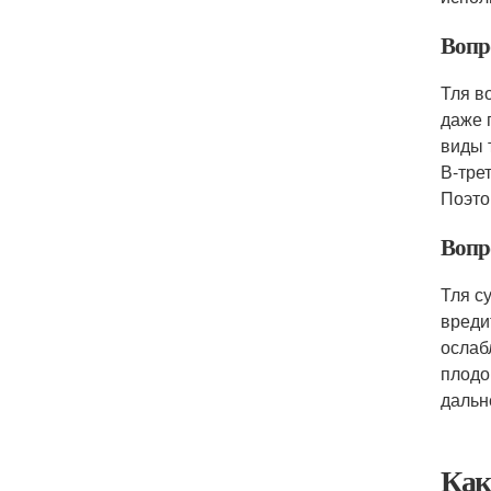
Вопр
Тля в
даже 
виды 
В-тре
Поэто
Вопро
Тля с
вреди
ослаб
плодо
дальн
Как