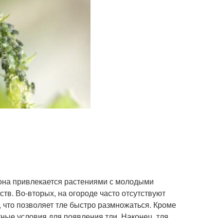
 она привлекается растениями с молодыми
тв. Во-вторых, на огороде часто отсутствуют
и, что позволяет тле быстро размножаться. Кроме
ные условия для появления тли. Наконец, тля