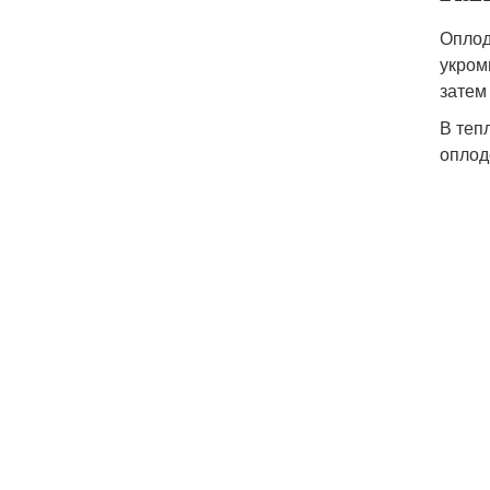
Оплод
укром
затем
В теп
оплод