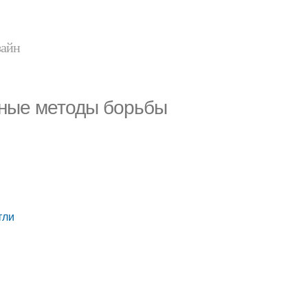
зайн
вные методы борьбы
тли