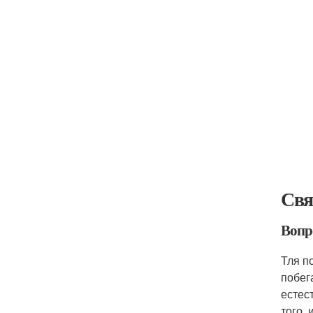
Свя
Вопро
Тля п
побег
естес
того,