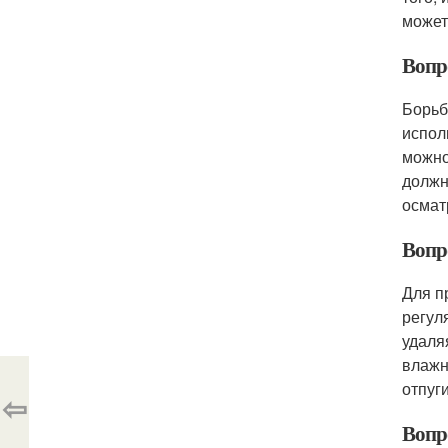
может
Вопро
Борьб
испол
можно
должн
осмат
Вопр
Для п
регул
удаля
влажн
отпуг
⇦
Вопро