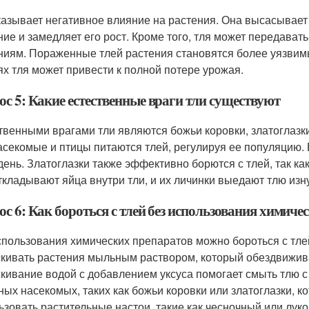
казывает негативное влияние на растения. Она высасывает с
ние и замедляет его рост. Кроме того, тля может передава
ниям. Пораженные тлей растения становятся более уязвим
ях тля может привести к полной потере урожая.
ос 5: Какие естественные враги тли существуют
твенными врагами тли являются божьи коровки, златоглазки
асекомые и птицы питаются тлей, регулируя ее популяцию. 
 день. Златоглазки также эффективно борются с тлей, так к
ткладывают яйца внутри тли, и их личинки выедают тлю изн
с 6: Как бороться с тлей без использования химиче
спользования химических препаратов можно бороться с тле
кивать растения мыльным раствором, который обездвиживае
кивание водой с добавлением уксуса помогает смыть тлю с 
ных насекомых, таких как божьи коровки или златоглазки, к
ьзовать растительные настои, такие как чесночный или лук