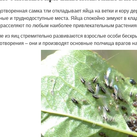
отворенная самка тли откладывает яйца на ветки и кору дер
ные и труднодоступные места. Яйца спокойно зимуют в клад
 расселяют по любым наиболее привлекательным растения
ле из яиц стремительно развиваются взрослые особи бескр
отворения – они и производят основные полчища врагов н