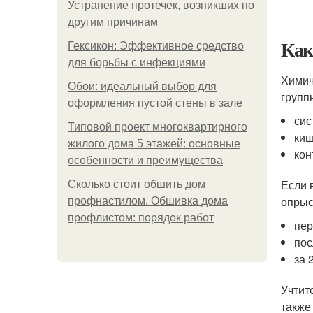
Устранение протечек, возникших по
другим причинам
Как
Гексикон: Эффективное средство
для борьбы с инфекциями
Химич
Обои: идеальный выбор для
групп
оформления пустой стены в зале
сис
Типовой проект многоквартирного
киш
жилого дома 5 этажей: основные
кон
особенности и преимущества
Если 
Сколько стоит обшить дом
опрыс
профнастилом. Обшивка дома
профлистом: порядок работ
пер
пос
за 
Учтит
также