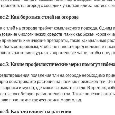
 прилететь на огород с соседних участков или занестись с
с 2: Как бороться с тлей на огороде
а с тлей на огороде требует комплексного подхода. Одним
ьзование биологических средств, таких как божьи коровки и
 применять химические препараты, такие как мыльные рас
о быть осторожным, чтобы не нанести вред полезным насе
ривать растения и удалять пораженные части, чтобы предо
ос 3: Какие профилактические меры помогут избежа
редотвращения появления тли на огороде необходимо при
ярно осматривайте растения на наличие признаков тли. Во-
я сорняки и мусор, где может скрываться тля. В-третьих, из
ость способствует размножению тли. Также полезно сажать
ивают тлю, такие как чеснок или маригольд.
с 4: Как тля влияет на растения