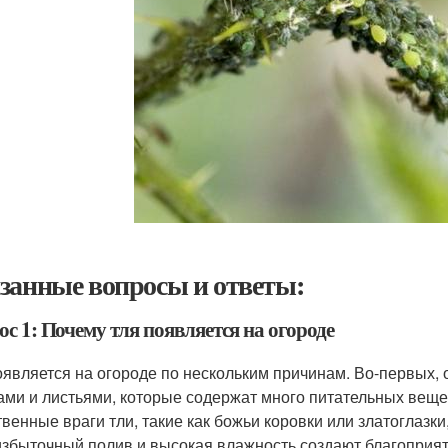
занные вопросы и ответы:
с 1: Почему тля появляется на огороде
оявляется на огороде по нескольким причинам. Во-первых,
ами и листьями, которые содержат много питательных вещес
твенные враги тли, такие как божьи коровки или златоглазк
 избыточный полив и высокая влажность создают благоприят