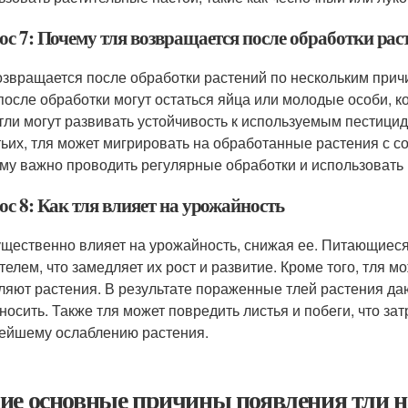
ос 7: Почему тля возвращается после обработки рас
озвращается после обработки растений по нескольким прич
после обработки могут остаться яйца или молодые особи, к
тли могут развивать устойчивость к используемым пестицид
тьих, тля может мигрировать на обработанные растения с с
му важно проводить регулярные обработки и использовать
с 8: Как тля влияет на урожайность
ущественно влияет на урожайность, снижая ее. Питающиеся 
телем, что замедляет их рост и развитие. Кроме того, тля 
ляют растения. В результате пораженные тлей растения д
носить. Также тля может повредить листья и побеги, что за
ейшему ослаблению растения.
ие основные причины появления тли н