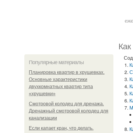
еже
Как
Сод
Популярные материалы
К
С
Планировка квартир в хрущевках.
К
Основные характеристики
К
двухкомнатных квартир типа
К
«хрущевки»
К
Смотровой колодец для дренажа.
М
Дренажный смотровой колодец для
канализации
Если капает кран, что делать.
К