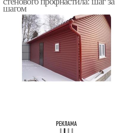
стенового профнастила: шаг за
шагом