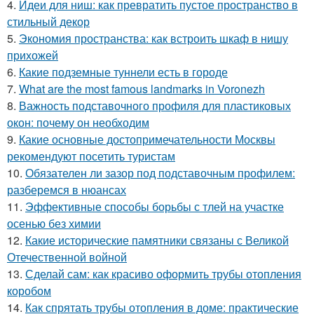
4.
Идеи для ниш: как превратить пустое пространство в
стильный декор
5.
Экономия пространства: как встроить шкаф в нишу
прихожей
6.
Какие подземные туннели есть в городе
7.
What are the most famous landmarks in Voronezh
8.
Важность подставочного профиля для пластиковых
окон: почему он необходим
9.
Какие основные достопримечательности Москвы
рекомендуют посетить туристам
10.
Обязателен ли зазор под подставочным профилем:
разберемся в нюансах
11.
Эффективные способы борьбы с тлей на участке
осенью без химии
12.
Какие исторические памятники связаны с Великой
Отечественной войной
13.
Сделай сам: как красиво оформить трубы отопления
коробом
14.
Как спрятать трубы отопления в доме: практические