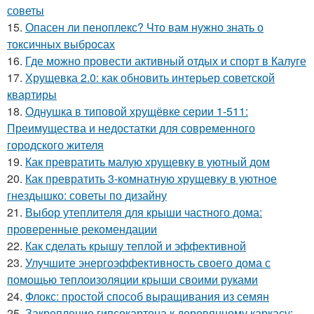
советы
15.
Опасен ли пеноплекс? Что вам нужно знать о
токсичных выбросах
16.
Где можно провести активный отдых и спорт в Калуге
17.
Хрущевка 2.0: как обновить интерьер советской
квартиры
18.
Однушка в типовой хрущёвке серии 1-511:
Преимущества и недостатки для современного
городского жителя
19.
Как превратить малую хрущевку в уютный дом
20.
Как превратить 3-комнатную хрущевку в уютное
гнездышко: советы по дизайну
21.
Выбор утеплителя для крыши частного дома:
проверенные рекомендации
22.
Как сделать крышу теплой и эффективной
23.
Улучшите энергоэффективность своего дома с
помощью теплоизоляции крыши своими руками
24.
Флокс: простой способ выращивания из семян
25.
Закрепление гипсокартона к деревянному каркасу: