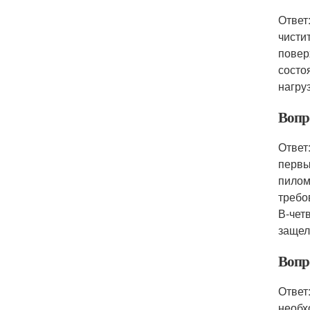
Ответ
чисти
повер
состо
нагру
Вопр
Ответ
первы
пилом
требо
В-чет
защел
Вопр
Ответ
необх