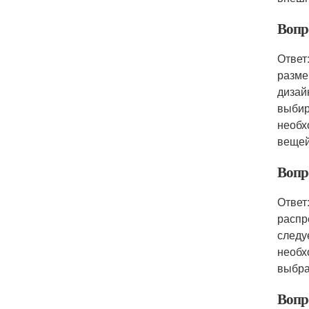
Вопр
Ответ
разме
дизай
выбир
необх
вещей
Вопр
Ответ
распр
следу
необх
выбра
Вопр