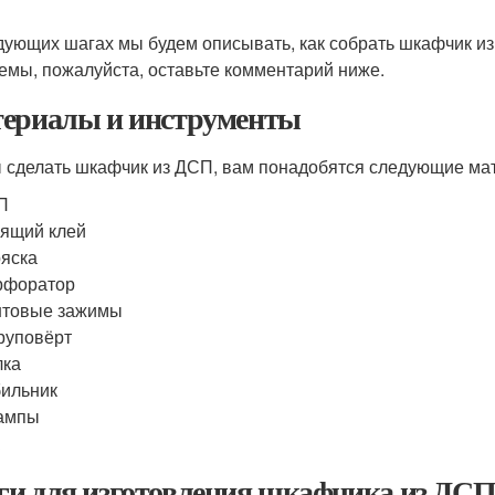
дующих шагах мы будем описывать, как собрать шкафчик из 
емы, пожалуйста, оставьте комментарий ниже.
ериалы и инструменты
 сделать шкафчик из ДСП, вам понадобятся следующие ма
П
ящий клей
яска
рфоратор
нтовые зажимы
руповёрт
лка
ильник
ампы
к
и для изготовления шкафчика из ДС