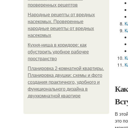
проверенных рецептов
Народные рецепты от вредных
насекомых. Проверенные
К
народные рецепты от вредных
К
насекомых
Кухня-ниша в коридоре: как
обустроить удобное рабочее
К
пространство
К
Планировка 2-комнатной квартиры.
Планировка двушки: схемы и фото
создания практичного, удобного и
Как
функционального дизайна в
двухкомнатной квартире
Вст
В это
это п
может