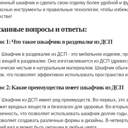
венный шкафчик и сделать свою отделку более удобной и ф
асные инструменты и правильные технологии, чтобы избеж
естве!
занные вопросы и ответы:
ос 1: Что такое шкафчик в раздевалке из ДСП
: Шкафчик в раздевалке из ДСП - это мебельное изделие, п
х вещей в раздевалке. Оно изготавливается из ДСП (древес
гически чистым и натуральным материалом. Шкафчик обычно
в, что позволяет эффективно использовать пространство и
ос 2: Какие преимущества имеет шкафчик из ДСП
: Шкафчик из ДСП имеет ряд преимуществ. Во-первых, это 
жит вредных веществ и безопасен для здоровья. Во-вторых
вечность, что позволяет использовать шкафчик долгие годы.
озволяет создавать различные формы и дизайны. В-четвер
ий вид и может быть окрашен в любые цвета.