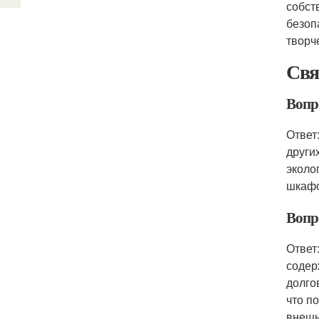
собст
безоп
творч
Свя
Вопр
Ответ
други
эколо
шкафо
Вопр
Ответ
содер
долго
что п
внешн