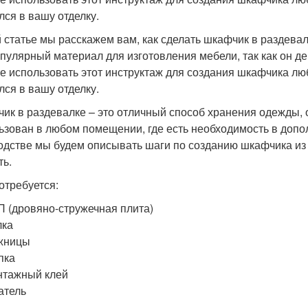
лся в вашу отделку.
й статье мы расскажем вам, как сделать шкафчик в раздева
опулярный материал для изготовления мебели, так как он д
е использовать этот инструктаж для создания шкафчика лю
лся в вашу отделку.
ик в раздевалке – это отличный способ хранения одежды, 
ьзован в любом помещении, где есть необходимость в допо
одстве мы будем описывать шаги по созданию шкафчика из 
ть.
отребуется:
 (дровяно-стружечная плита)
лка
жницы
пка
нтажный клей
атель