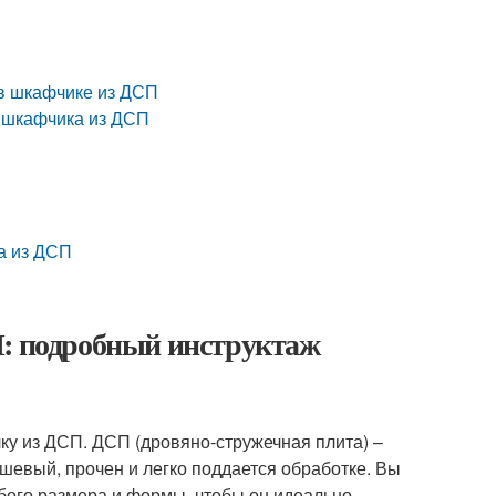
 в шкафчике из ДСП
и шкафчика из ДСП
а из ДСП
П: подробный инструктаж
лку из ДСП. ДСП (дровяно-стружечная плита) –
ешевый, прочен и легко поддается обработке. Вы
бого размера и формы, чтобы он идеально