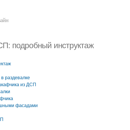
зайн
ДСП: подробный инструктаж
уктаж
 в раздевалке
шкафчика из ДСП
валки
афчика
пашными фасадами
СП