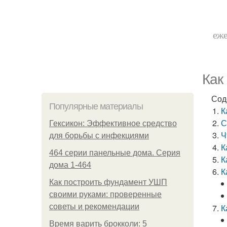
еже
Как
Сод
Популярные материалы
К
С
Гексикон: Эффективное средство
Ч
для борьбы с инфекциями
К
464 серии панельные дома. Серия
К
дома 1-464
К
Как построить фундамент УШП
своими руками: проверенные
советы и рекомендации
К
Время варить брокколи: 5