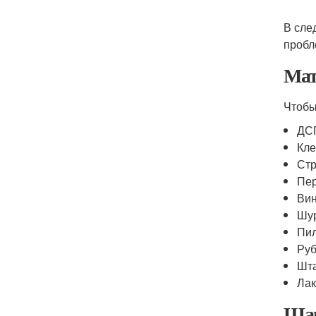
В сле
пробл
Мат
Чтобы
ДС
Кле
Стр
Пе
Ви
Шу
Пи
Руб
Шт
Ла
Шаг