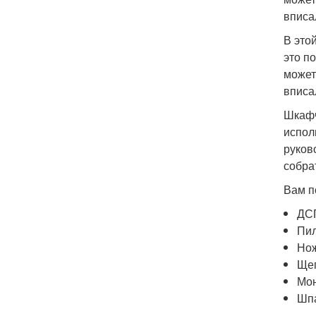
вписа
В это
это п
может
вписа
Шкафч
испол
руков
собра
Вам п
ДСП
Пи
Но
Ще
Мо
Шп