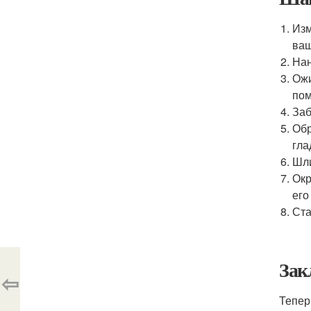
Изм
ваш
Нан
Ожи
по
Заб
Обр
гла
Шли
Окр
его
Ста
Зак
⇦
Тепер