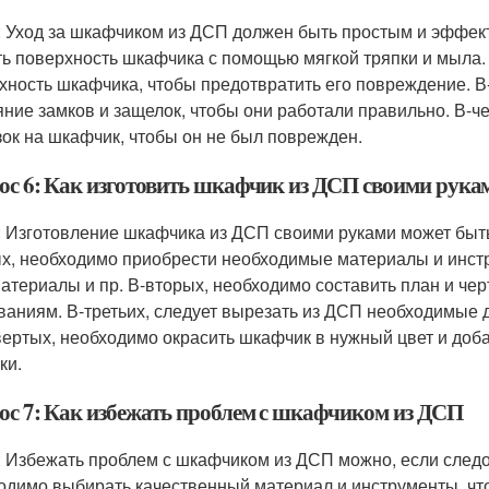
: Уход за шкафчиком из ДСП должен быть простым и эффек
ть поверхность шкафчика с помощью мягкой тряпки и мыла. 
хность шкафчика, чтобы предотвратить его повреждение. В
яние замков и защелок, чтобы они работали правильно. В-че
зок на шкафчик, чтобы он не был поврежден.
ос 6: Как изготовить шкафчик из ДСП своими рука
: Изготовление шкафчика из ДСП своими руками может быт
х, необходимо приобрести необходимые материалы и инстру
атериалы и пр. В-вторых, необходимо составить план и че
ваниям. В-третьих, следует вырезать из ДСП необходимые д
вертых, необходимо окрасить шкафчик в нужный цвет и доба
ки.
ос 7: Как избежать проблем с шкафчиком из ДСП
: Избежать проблем с шкафчиком из ДСП можно, если след
одимо выбирать качественный материал и инструменты, чт