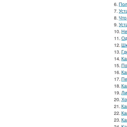
6.
Пол
7.
Уст
8.
Что
9.
Уст
10.
Не
11.
Од
12.
Шк
13.
Гд
14.
Ка
15.
По
16.
Ка
17.
Пе
18.
Ка
19.
Ли
20.
Хр
21.
Ка
22.
Ка
23.
Ка
24.
Ка