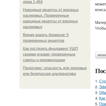
дома 1-464
может
вписа
Народные рецепты от вредных
насекомых. Проверенные
народные рецепты от вредных
Матер
насекомых
Чтобы
Время варить брокколи: 5
проверенных рецептов
Как построить фундамент УШП
своими руками: проверенные
читат
советы и рекомендации
Пос
Пеноплекс: опасность для здоровья
или безопасная альтернатива
1.
Сух
2.
Эфф
3.
Обш
4.
Как
5.
При