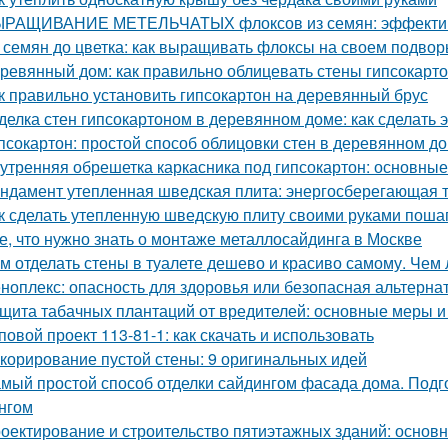
РАЩИВАНИЕ МЕТЕЛЬЧАТЫХ флоксов из семян: эффектив
 семян до цветка: как выращивать флоксы на своем подвор
ревянный дом: как правильно облицевать стены гипсокарт
к правильно установить гипсокартон на деревянный брус
делка стен гипсокартоном в деревянном доме: как сделать 
псокартон: простой способ облицовки стен в деревянном д
утренняя обрешетка каркасника под гипсокартон: основны
ндамент утепленная шведская плита: энергосберегающая 
к сделать утепленную шведскую плиту своими руками поша
е, что нужно знать о монтаже металлосайдинга в Москве
м отделать стены в туалете дешево и красиво самому. Чем 
ноплекс: опасность для здоровья или безопасная альтерна
щита табачных плантаций от вредителей: основные меры 
повой проект 113-81-1: как скачать и использовать
корирование пустой стены: 9 оригинальных идей
мый простой способ отделки сайдингом фасада дома. Подг
нгом
оектирование и строительство пятиэтажных зданий: основ