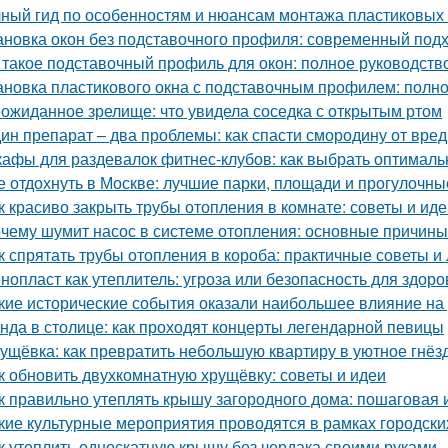
ный гид по особенностям и нюансам монтажа пластиковых
ановка окон без подставочного профиля: современный под
 такое подставочный профиль для окон: полное руководств
ановка пластикового окна с подставочным профилем: полн
ожиданное зрелище: что увидела соседка с открытым ртом
ин препарат – два проблемы: как спасти смородину от вре
афы для раздевалок фитнес-клубов: как выбрать оптимал
е отдохнуть в Москве: лучшие парки, площади и прогулочны
к красиво закрыть трубы отопления в комнате: советы и ид
чему шумит насос в системе отопления: основные причин
к спрятать трубы отопления в короба: практичные советы и
нопласт как утеплитель: угроза или безопасность для здоро
кие исторические события оказали наибольшее влияние на
нда в столице: как проходят концерты легендарной певицы
ущёвка: как превратить небольшую квартиру в уютное гнё
к обновить двухкомнатную хрущёвку: советы и идеи
к правильно утеплять крышу загородного дома: пошаговая 
кие культурные мероприятия проводятся в рамках городски
к утеплить односкатную крышу без чердака своими руками