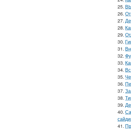
25.
ВЫ
26.
От
27.
Де
28.
Ка
29.
От
30.
Ги
31.
Вн
32.
Фу
33.
Ка
34.
Вс
35.
Че
36.
Пе
37.
За
38.
Ти
39.
Де
40.
Са
сайди
41.
Пр