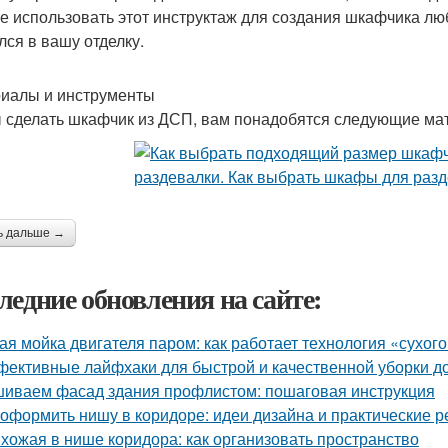
е использовать этот инструктаж для создания шкафчика лю
лся в вашу отделку.
иалы и инструменты
 сделать шкафчик из ДСП, вам понадобятся следующие ма
ь дальше →
ледние обновления на сайте:
ая мойка двигателя паром: как работает технология «сухог
ективные лайфхаки для быстрой и качественной уборки д
иваем фасад здания профлистом: пошаговая инструкция
 оформить нишу в коридоре: идеи дизайна и практические 
хожая в нише коридора: как организовать пространство