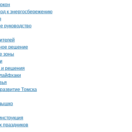
 окон
ход к энергосбережению
о
ое руководство
дителей
ьное решение
е зоны
еи
ы и решения
 лайфхаки
вья
 развитие Томска
здышко
инструкция
х праздников