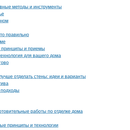
ные методы и инструменты
ье
оном
это правильно
оме
е принципы и приемы
технология для вашего дома
гово
лучше отделать стены: идеи и варианты
тива
и подходы
отовительные работы по отделке дома
ные принципы и технологии