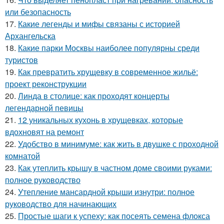
или безопасность
17.
Какие легенды и мифы связаны с историей
Архангельска
18.
Какие парки Москвы наиболее популярны среди
туристов
19.
Как превратить хрущевку в современное жильё:
проект реконструкции
20.
Линда в столице: как проходят концерты
легендарной певицы
21.
12 уникальных кухонь в хрущевках, которые
вдохновят на ремонт
22.
Удобство в минимуме: как жить в двушке с проходной
комнатой
23.
Как утеплить крышу в частном доме своими руками:
полное руководство
24.
Утепление мансардной крыши изнутри: полное
руководство для начинающих
25.
Простые шаги к успеху: как посеять семена флокса