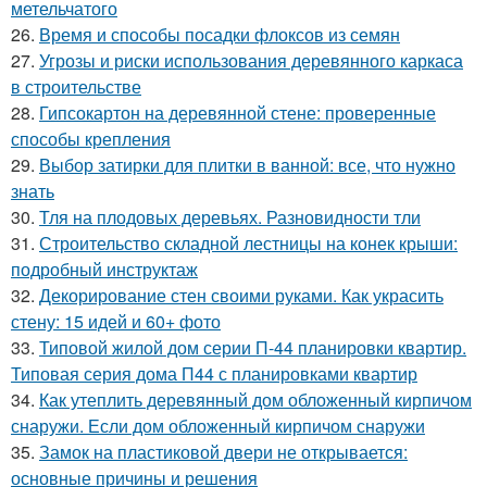
метельчатого
26.
Время и способы посадки флоксов из семян
27.
Угрозы и риски использования деревянного каркаса
в строительстве
28.
Гипсокартон на деревянной стене: проверенные
способы крепления
29.
Выбор затирки для плитки в ванной: все, что нужно
знать
30.
Тля на плодовых деревьях. Разновидности тли
31.
Строительство складной лестницы на конек крыши:
подробный инструктаж
32.
Декорирование стен своими руками. Как украсить
стену: 15 идей и 60+ фото
33.
Типовой жилой дом серии П-44 планировки квартир.
Типовая серия дома П44 с планировками квартир
34.
Как утеплить деревянный дом обложенный кирпичом
снаружи. Если дом обложенный кирпичом снаружи
35.
Замок на пластиковой двери не открывается:
основные причины и решения