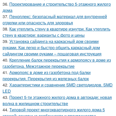
36.
Проектирование и строительство 5-этажного жилого
дома
37.
Пеноплекс: безопасный материал для внутренней
отделки или опасность для здоровья
38.
Как утеплить стену в квартире изнутри. Как утеплить
стену в квартире: варианты с фото и цены
39.
Установка сайдинга на каркасный дом своими
руками. Как легко и быстро обшить каркасный дом
сайдингом своими руками – пошаговая инструкция
40.
Крепление балок перекрытия к армопоясу в доме из
газобетона. Межэтажное перекрытие
41.
Армопояс в доме из газобетона под балки
перекрытия. Перекрытия из железных балок
42.
Характеристики и сравнение SMD светодиодов. SMD
LED
43.
Проект 5-ти этажного жилого дома в автокаде: новая
волна в жилищном строительстве
44.
Типовой проект многоквартирного жилого дома 5
этажей: основные особенности и преимущества