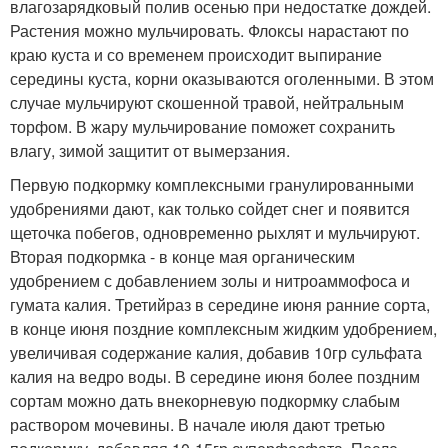
влагозарядковый полив осенью при недостатке дождей.
Растения можно мульчировать. Флоксы нарастают по
краю куста и со временем происходит выпирание
середины куста, корни оказываются оголенными. В этом
случае мульчируют скошенной травой, нейтральным
торфом. В жару мульчирование поможет сохранить
влагу, зимой защитит от вымерзания.
Первую подкормку комплексными гранулированными
удобрениями дают, как только сойдет снег и появится
щеточка побегов, одновременно рыхлят и мульчируют.
Вторая подкормка - в конце мая органическим
удобрением с добавлением золы и нитроаммофоса и
гумата калия. Третийраз в середине июня ранние сорта,
в конце июня поздние комплексным жидким удобрением,
увеличивая содержание калия, добавив 10гр сульфата
калия на ведро воды. В середине июня более поздним
сортам можно дать внекорневую подкормку слабым
раствором мочевины. В начале июля дают третью