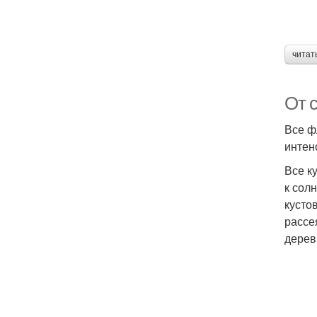
читат
От 
Все ф
интен
Все к
к сол
кусто
рассе
дерев