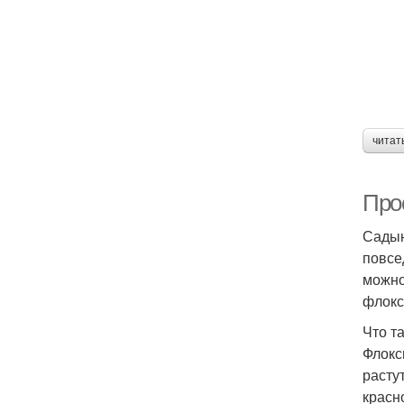
читат
Про
Садын
повсе
можно
флокс
Что т
Флокс
растут
красн