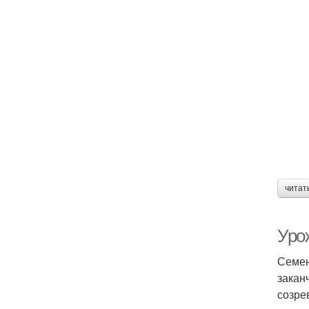
читат
Уро
Семен
закан
созре