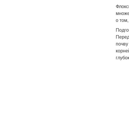
Флокс
множе
о том
Подго
Перед
почву
корне
глубо