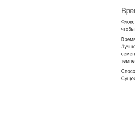
Вре
Флокс
чтобы
Время
Лучше
семен
темпе
Спосо
Сущес