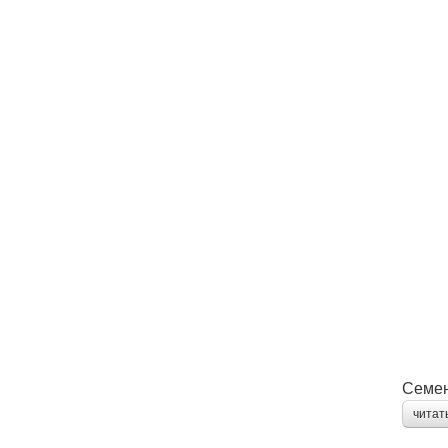
Семен
читат