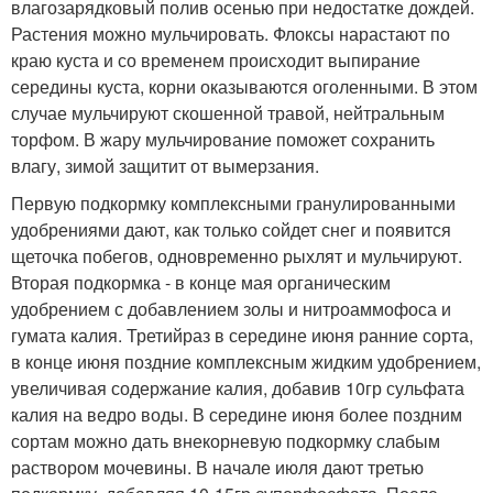
влагозарядковый полив осенью при недостатке дождей.
Растения можно мульчировать. Флоксы нарастают по
краю куста и со временем происходит выпирание
середины куста, корни оказываются оголенными. В этом
случае мульчируют скошенной травой, нейтральным
торфом. В жару мульчирование поможет сохранить
влагу, зимой защитит от вымерзания.
Первую подкормку комплексными гранулированными
удобрениями дают, как только сойдет снег и появится
щеточка побегов, одновременно рыхлят и мульчируют.
Вторая подкормка - в конце мая органическим
удобрением с добавлением золы и нитроаммофоса и
гумата калия. Третийраз в середине июня ранние сорта,
в конце июня поздние комплексным жидким удобрением,
увеличивая содержание калия, добавив 10гр сульфата
калия на ведро воды. В середине июня более поздним
сортам можно дать внекорневую подкормку слабым
раствором мочевины. В начале июля дают третью