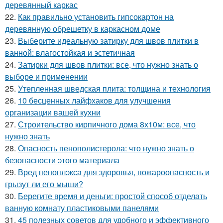
деревянный каркас
22.
Как правильно установить гипсокартон на
деревянную обрешетку в каркасном доме
23.
Выберите идеальную затирку для швов плитки в
ванной: влагостойкая и эстетичная
24.
Затирки для швов плитки: все, что нужно знать о
выборе и применении
25.
Утепленная шведская плита: толщина и технология
26.
10 бесценных лайфхаков для улучшения
организации вашей кухни
27.
Строительство кирпичного дома 8х10м: все, что
нужно знать
28.
Опасность пенополистерола: что нужно знать о
безопасности этого материала
29.
Вред пеноплэкса для здоровья, пожароопасность и
грызут ли его мыши?
30.
Берегите время и деньги: простой способ отделать
ванную комнату пластиковыми панелями
31.
45 полезных советов для удобного и эффективного