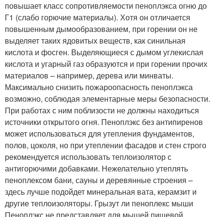
повышает класс сопротивляемости пеноплэкса огню до
Г1 (слабо горючие материалы). Хотя он отличается
повышенным дымообразованием, при горении он не
выделяет таких ядовитых веществ, как синильная
кислота и фосген. Выделяющиеся с дымом углекислая
кислота и угарный газ образуются и при горении прочих
материалов – например, дерева или минваты.
Максимально снизить пожароопасность пеноплэкса
возможно, соблюдая элементарные меры безопасности.
При работах с ним поблизости не должны находиться
источники открытого огня. Пеноплэкс без антипиренов
может использоваться для утепления фундаментов,
полов, цоколя, но при утеплении фасадов и стен строго
рекомендуется использовать теплоизолятор с
антигорючими добавками. Нежелательно утеплять
пеноплексом бани, сауны и деревянные строения –
здесь лучше подойдет минеральная вата, керамзит и
другие теплоизоляторы. Грызут ли пеноплекс мыши
Пеноплэкс не представляет для мышей пищевой