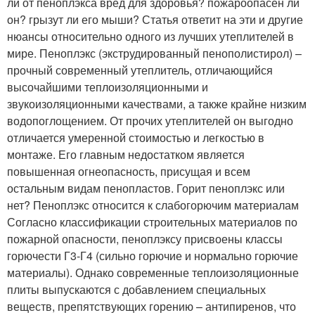
ли от пеноплэкса вред для здоровья? пожароопасен ли
он? грызут ли его мыши? Статья ответит на эти и другие
нюансы относительно одного из лучших утеплителей в
мире. Пеноплэкс (экструдированный пенополистирол) –
прочный современный утеплитель, отличающийся
высочайшими теплоизоляционными и
звукоизоляционными качествами, а также крайне низким
водопоглощением. От прочих утеплителей он выгодно
отличается умеренной стоимостью и легкостью в
монтаже. Его главным недостатком является
повышенная огнеопасность, присущая и всем
остальным видам пенопластов. Горит пеноплэкс или
нет? Пеноплэкс относится к слабогорючим материалам
Согласно классификации строительных материалов по
пожарной опасности, пеноплэксу присвоены классы
горючести Г3-Г4 (сильно горючие и нормально горючие
материалы). Однако современные теплоизоляционные
плиты выпускаются с добавлением специальных
веществ, препятствующих горению – антипиренов, что