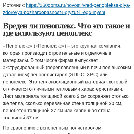
Источник:
https://360doma.ru/novosti/vred-penopleksa-dlya-
zdorovya-pozharoopasnost-i-gryzut-li-ego-myshi
Вреден ли пеноплекс. Что это такое и
где используют пеноплекс
«Пеноплекс» («Пеноплэкс») – это крупная компания,
которая производит строительные и отделочные
материалы. В том числе фирма выпускает
экструдированный (переплавленный в печи под высоким
давлением) пенополистирол (ЭППС, ХРС) или
пеноплекс. Это теплоизоляционный материал, который
отличается отличными тепловыми характеристиками.
Лист материала толщиной всего 2 см сохраняет столько
же тепла, сколько деревянная стена толщиной 20 см,
пенобетон толщиной 27 см или кирпичная стена
толщиной 37 см.
По сравнению с вспененным полистиролом