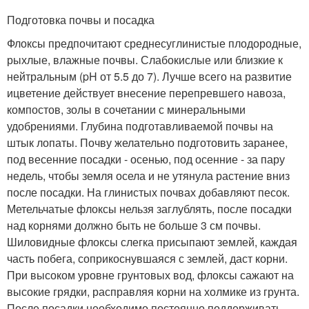
Подготовка почвы и посадка
Флоксы предпочитают среднесуглинистые плодородные,
рыхлые, влажные почвы. Слабокислые или близкие к
нейтральным (pH от 5.5 до 7). Лучше всего на развитие
ицветение действует внесение перепревшего навоза,
компостов, золы в сочетании с минеральными
удобрениями. Глубина подготавливаемой почвы на
штык лопаты. Почву желательно подготовить заранее,
под весенние посадки - осенью, под осенние - за пару
недель, чтобы земля осела и не утянула растение вниз
после посадки. На глинистых почвах добавляют песок.
Метельчатые флоксы нельзя заглублять, после посадки
над корнями должно быть не больше 3 см почвы.
Шиловидные флоксы слегка присыпают землей, каждая
часть побега, соприкоснувшаяся с землей, даст корни.
При высоком уровне грунтовых вод, флоксы сажают на
высокие грядки, расправляя корни на холмике из грунта.
После посадки необходимо постоянно поддерживать