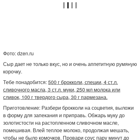
Фото: dzen.ru
Сыр дает не только вкус, но и очень аппетитную румяную
корочку.
Тебе понадобится:
500 г брокколи, специи, 4 ст.л.
сливочного масла, 3 ст.л. муки, 250 мл молока или
сливок, 100 г твердого сыра, 30 г пармезана.
Приготовление: Разбери брокколи на соцветия, выложи
в форму для запекания и приправь. Обжарь муку до
золотистости на растопленном сливочном масле,
помешивая. Влей теплое молоко, продолжая мешать,
чтобы не было комочков. Провари соус пару минут до