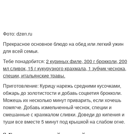
Фото: dzen.ru
Прекрасное основное блюдо на обед или легкий ужин
для всей семьи.
Тебе понадобится:
2 куриных филе, 300 г брокколи, 200
мл сливок, 15 г кукурузного крахмала, 1 зубчик чеснока,
специи, итальянские травы.
Приготовление: Курицу нарежь средними кусочками,
обжарь до золотистости и добавь соцветия брокколи.
Можешь их несколько минут приварить, если хочешь
помягче. Добавь измельченный чеснок, специи и
смешанные с крахмалом сливки. Доведи до кипения и
туши все вместе 5 минут под крышкой на слабом огне.