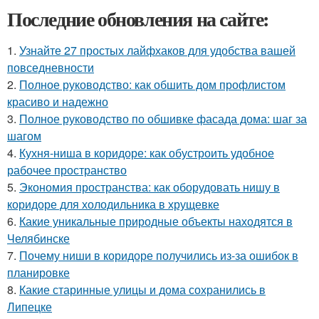
Последние обновления на сайте:
1.
Узнайте 27 простых лайфхаков для удобства вашей
повседневности
2.
Полное руководство: как обшить дом профлистом
красиво и надежно
3.
Полное руководство по обшивке фасада дома: шаг за
шагом
4.
Кухня-ниша в коридоре: как обустроить удобное
рабочее пространство
5.
Экономия пространства: как оборудовать нишу в
коридоре для холодильника в хрущевке
6.
Какие уникальные природные объекты находятся в
Челябинске
7.
Почему ниши в коридоре получились из-за ошибок в
планировке
8.
Какие старинные улицы и дома сохранились в
Липецке