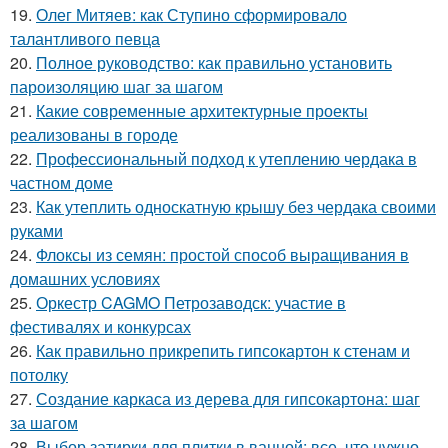
19.
Олег Митяев: как Ступино сформировало
талантливого певца
20.
Полное руководство: как правильно установить
пароизоляцию шаг за шагом
21.
Какие современные архитектурные проекты
реализованы в городе
22.
Профессиональный подход к утеплению чердака в
частном доме
23.
Как утеплить односкатную крышу без чердака своими
руками
24.
Флоксы из семян: простой способ выращивания в
домашних условиях
25.
Оркестр CAGMO Петрозаводск: участие в
фестивалях и конкурсах
26.
Как правильно прикрепить гипсокартон к стенам и
потолку
27.
Создание каркаса из дерева для гипсокартона: шаг
за шагом
28.
Выбор затирки для плитки в ванной: все, что нужно