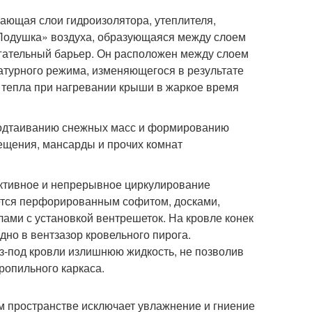
ающая слои гидроизолятора, утеплителя,
«Подушка» воздуха, образующаяся между слоем
гательный барьер. Он расположен между слоем
атурного режима, изменяющегося в результате
 тепла при нагревании крыши в жаркое время
 подтаиванию снежных масс и формированию
мещения, мансарды и прочих комнат
ективное и непрерывное циркулирование
ается перфорированным софитом, досками,
ми с установкой вентрешеток. На кровле конек
дно в вентзазор кровельного пирога.
з-под кровли излишнюю жидкость, не позволив
ропильного каркаса.
м пространстве исключает увлажнение и гниение