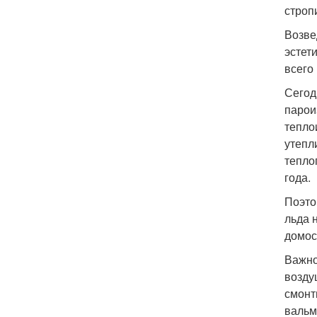
строп
Возве
эстет
всего
Сегод
парои
тепло
утепл
тепло
года.
Поэто
льда 
домос
Важно
возду
смонт
вальм