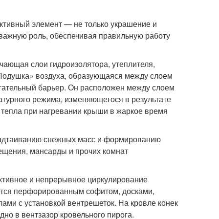
уктивный элемент — не только украшение и
 важную роль, обеспечивая правильную работу
ающая слои гидроизолятора, утеплителя,
«Подушка» воздуха, образующаяся между слоем
гательный барьер. Он расположен между слоем
атурного режима, изменяющегося в результате
 тепла при нагревании крыши в жаркое время
 подтаиванию снежных масс и формированию
мещения, мансарды и прочих комнат
ективное и непрерывное циркулирование
ается перфорированным софитом, досками,
ми с установкой вентрешеток. На кровле конек
дно в вентзазор кровельного пирога.