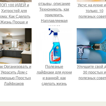
ТОП 100 ИДЕЙ и
Уксус на кухне и
Технониколь, как
Хитростей для
только: 10
приклеить.
ома: Как Сделать
полезных сове
Наплавляемая
Жизнь Проще и
кровля
Удобнее
Технониколь:
технология укладки,
отзывы, описание
ак Организовать и
Полезные
Улучшите свой 
Украсить Дом с
лайфхаки для кухни
30 простых и
омощью Простых
и ванной: как
полезных сове
Лайфхаков
сделать жизнь
проще