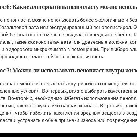
ос 6: Какие альтернативы пенопласту можно испол
о пенопласта можно использовать более экологичные и бе
 базальтовая вата или экструдированный пенополистирол. 
ной безопасности и меньше выделяют вредных веществ. Т
иалы, такие как конопатая вата или древесные волокна, ко
нию здорового микроклимата в помещении. При выборе аль
проводность, влагостойкость и экологичность.
ос 7: Можно ли использовать пенопласт внутри жило
енопласт можно использовать внутри жилого помещения без
еленные условия. Во-первых, важно выбирать качественн
тв. Во-вторых, необходимо избегать использования пенопл
остью, таких как кухня или ванная комната. В-третьих, ва
ения, чтобы избежать накопления вредных веществ в возду
ласта и устранять любые признаки износа или повреждения