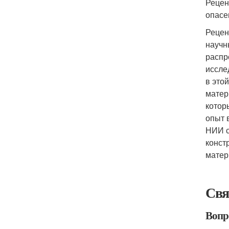
Рецен
опасе
Рецен
научн
распр
иссле
в это
матер
котор
опыт 
НИИ с
конст
матер
Свя
Вопр