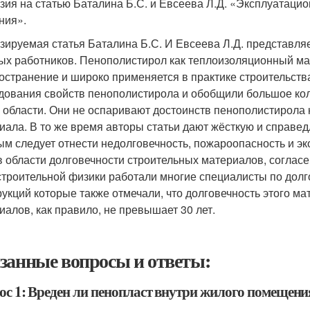
зия на статью Баталина Б.С. и Евсеева Л.Д. «Эксплуатац
ния».
зируемая статья Баталина Б.С. И Евсеева Л.Д. представляе
ых работников. Пенополистирол как теплоизоляционный ма
остранение и широко применяется в практике строительства
дования свойств пенополистирола и обобщили большое ко
й области. Они не оспаривают достоинств пенополистирола
иала. В то же время авторы статьи дают жёсткую и справед
ым следует отнести недолговечность, пожароопасность и эк
в области долговечности строительных материалов, согласен
троительной физики работали многие специалисты по долг
рукций которые также отмечали, что долговечность этого м
иалов, как правило, не превышает 30 лет.
занные вопросы и ответы:
ос 1: Вреден ли пенопласт внутри жилого помещени