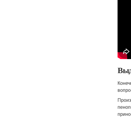
Выд
Конеч
вопро
Произ
пеноп
прино