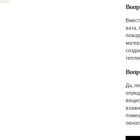
Вопр
Вмест
вата,
пожар
матер
созда
тепло
Вопр
Да, п
опред
вещес
влажн
помещ
пеноп