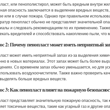
ласт, или пенополистирол, может быть вредным внутри жи
ная опасность заключается в выделении вредных веществ, 
ве или в случае пожара. Однако при правильном использов
ратур пенопласт обычно не представляет значительной оп
иалы и следовать рекомендациям по их применению. Также 
екать вредителей и способствовать накоплению пыли, что м
ос 2: Почему пенопласт может иметь неприятный з
ласт может иметь неприятный запах из-за выделения химиче
нно в новых материалах. Этот запах может быть более вы
ениях. Со временем запах обычно уменьшается, но для ус
спользовать воздухоочистители. Также важно проверить ка
 выделять больше вредных веществ.
с 3: Как пенопласт влияет на пожарную безопаснос
ласт представляет значительную пожарную опасность, так к
яет токсичные вещества, такие как угарный газ и другие оп