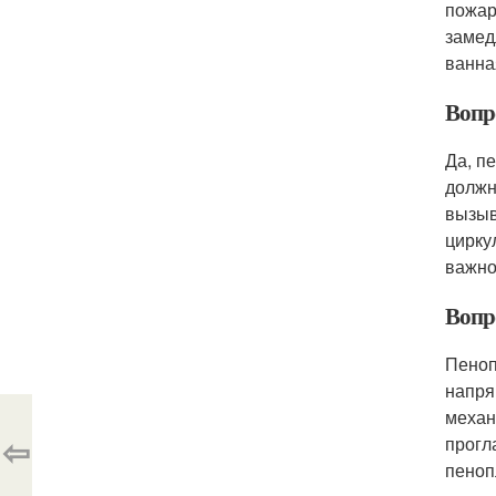
пожар
замед
ванна
Вопр
Да, п
должн
вызыв
цирку
важно
Вопр
Пеноп
напря
механ
⇦
прогл
пеноп