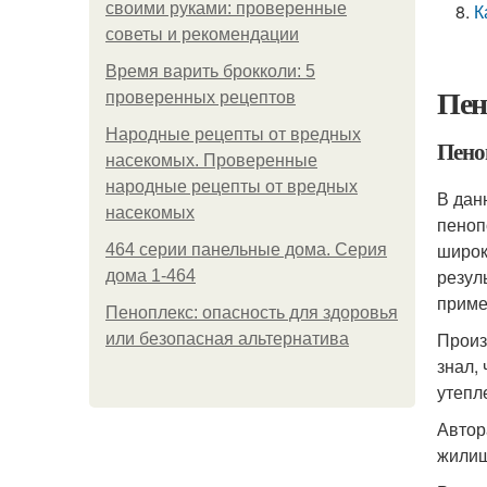
своими руками: проверенные
К
советы и рекомендации
Время варить брокколи: 5
Пен
проверенных рецептов
Народные рецепты от вредных
Пено
насекомых. Проверенные
народные рецепты от вредных
В дан
насекомых
пеноп
широк
464 серии панельные дома. Серия
резул
дома 1-464
приме
Пеноплекс: опасность для здоровья
Произ
или безопасная альтернатива
знал,
утепл
Автор
жилищ