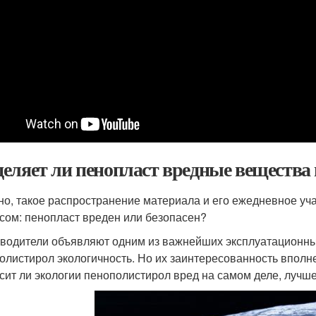
еляет ли пенопласт вредные вещества 
но, такое распространение материала и его ежедневное уча
сом: пенопласт вреден или безопасен?
водители объявляют одним из важнейших эксплуатационных 
олистирол экологичность. Но их заинтересованность вполне
сит ли экологии пенополистирол вред на самом деле, лучш