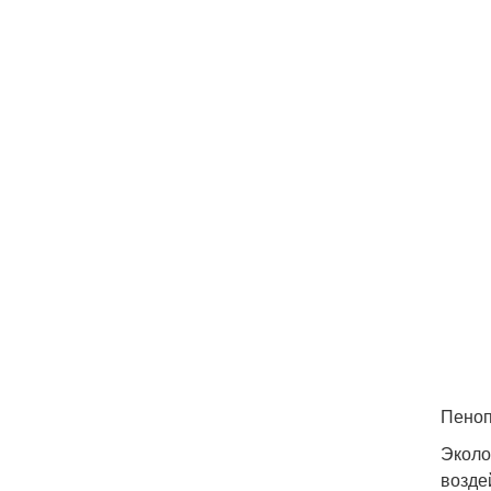
Пеноп
Эколо
возде