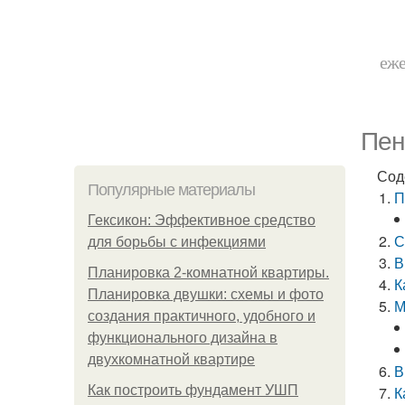
еже
Пен
Сод
Популярные материалы
П
Гексикон: Эффективное средство
С
для борьбы с инфекциями
В
Планировка 2-комнатной квартиры.
К
Планировка двушки: схемы и фото
М
создания практичного, удобного и
функционального дизайна в
двухкомнатной квартире
В
Как построить фундамент УШП
К