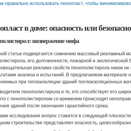
ак правильно использовать пенопласт, чтобы минимизиров
опласт в доме: опасность или безопасн
полистирол: низвержение мифа
ной статье подвергается сомнению массовый рекламный ма
олистирола, его долговечности, пожарной и экологической 
овещательная реклама свойств пенополистирола никак не
ьтатами анализа и испытаний. В предлагаемом материале 
няемых при теплоизоляции зданий теплоизоляционных ма
водители пенополистирола и те, кто способствует его широ
 что с пенополистиролом со временем происходят непоправ
ения зданий после окончания гарантийного срока.
ами исследования вопрос ставится в следующей плоскости
ном строительстве представляет опасность, целесообразно