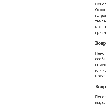
Пеноп
Основ
нагре
темпе
матер
привл
Вопр
Пеноп
особе
помещ
или и
могут
Вопро
Пеноп
выдел