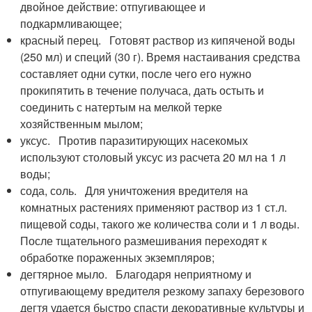
двойное действие: отпугивающее и
подкармливающее;
красный перец. Готовят раствор из кипяченой воды
(250 мл) и специй (30 г). Время настаивания средства
составляет одни сутки, после чего его нужно
прокипятить в течение получаса, дать остыть и
соединить с натертым на мелкой терке
хозяйственным мылом;
уксус. Против паразитирующих насекомых
используют столовый уксус из расчета 20 мл на 1 л
воды;
сода, соль. Для уничтожения вредителя на
комнатных растениях применяют раствор из 1 ст.л.
пищевой соды, такого же количества соли и 1 л воды.
После тщательного размешивания переходят к
обработке пораженных экземпляров;
дегтярное мыло. Благодаря неприятному и
отпугивающему вредителя резкому запаху березового
дегтя удается быстро спасти декоративные культуры и