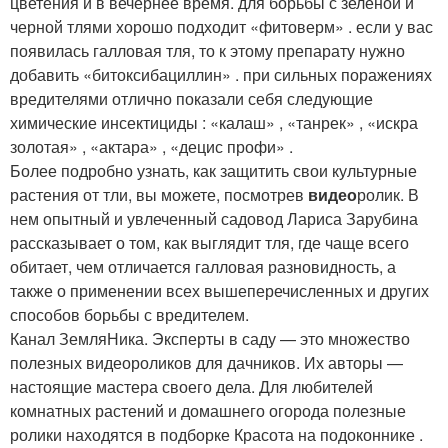
цветения и в вечернее время. для борьбы с зеленой и
черной тлями хорошо подходит «фитоверм» . если у вас
появилась галловая тля, то к этому препарату нужно
добавить «битоксибациллин» . при сильных поражениях
вредителями отлично показали себя следующие
химические инсектициды : «калаш» , «танрек» , «искра
золотая» , «актара» , «децис профи» .
Более подробно узнать, как защитить свои культурные
растения от тли, вы можете, посмотрев
видео
ролик. В
нем опытный и увлеченный садовод Лариса Зарубина
рассказывает о том, как выглядит тля, где чаще всего
обитает, чем отличается галловая разновидность, а
также о применении всех вышеперечисленных и других
способов борьбы с вредителем.
Канал ЗемляНика. Эксперты в саду — это множество
полезных видеороликов для дачников. Их авторы —
настоящие мастера своего дела. Для любителей
комнатных растений и домашнего огорода полезные
ролики находятся в подборке Красота на подоконнике .