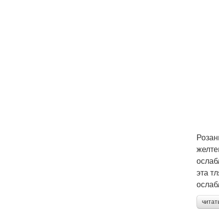
Розан
желте
ослаб
эта т
ослаб
читат