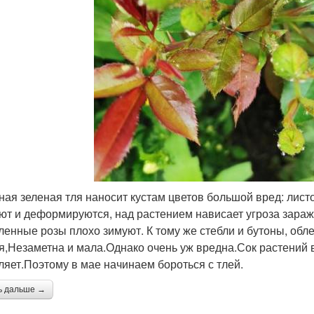
ная зеленая тля наносит кустам цветов большой вред: лист
ют и деформируются, над растением нависает угроза зара
ленные розы плохо зимуют. К тому же стебли и бутоны, обл
ля,Незаметна и мала.Однако очень уж вредна.Сок растений
ляет.Поэтому в мае начинаем бороться с тлей.
ь дальше →