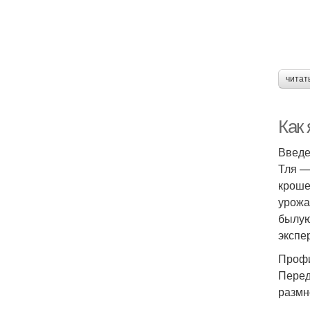
читат
Как
Введ
Тля —
кроше
урожа
былую
экспе
Профи
Перед
размн