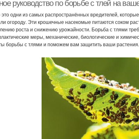
ное руководство по борьбе с тлей на ваш
препаратами
 это одни из самых распространённых вредителей, которы
или огороду. Эти крошечные насекомые питаются соком раст
Препараты для
стемные препараты
лению роста и снижению урожайности. Борьба с тлями тре
быстрого избавления
лактические меры, механические, биологические и химичес
ты борьбы с тлями и поможем вам защитить ваши растения