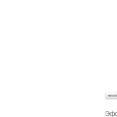
читат
Эфф