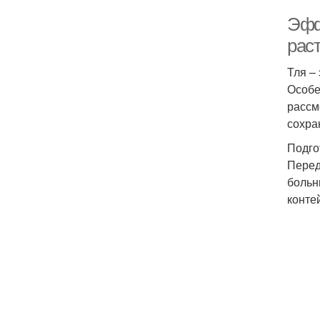
Эфф
рас
Тля –
Особе
рассм
сохра
Подго
Перед
больн
конте