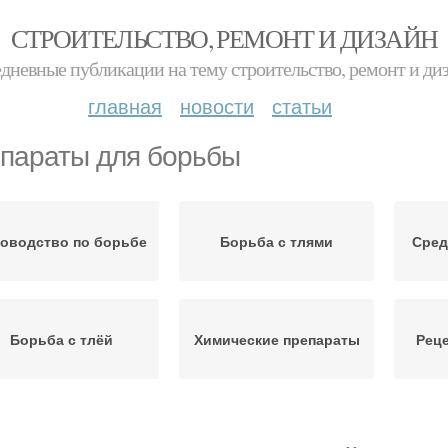
СТРОИТЕЛЬСТВО, РЕМОНТ И ДИЗАЙН
дневные публикации на тему строительство, ремонт и ди
главная
новости
статьи
параты для борьбы
ководство по борьбе
Борьба с тлями
Сред
Борьба с тлёй
Химические препараты
Рец
Средства с
Ин
секомые для борьбы
химическими