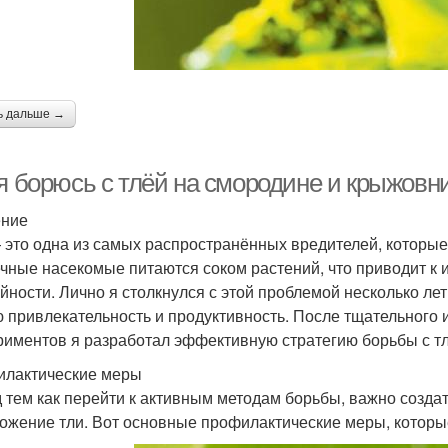
ь дальше →
 я борюсь с тлёй на смородине и крыжовн
ение
 это одна из самых распространённых вредителей, которы
чные насекомые питаются соком растений, что приводит к 
йности. Лично я столкнулся с этой проблемой несколько лет
 привлекательность и продуктивность. После тщательного 
риментов я разработал эффективную стратегию борьбы с тлё
лактические меры
 тем как перейти к активным методам борьбы, важно создат
ожение тли. Вот основные профилактические меры, которы