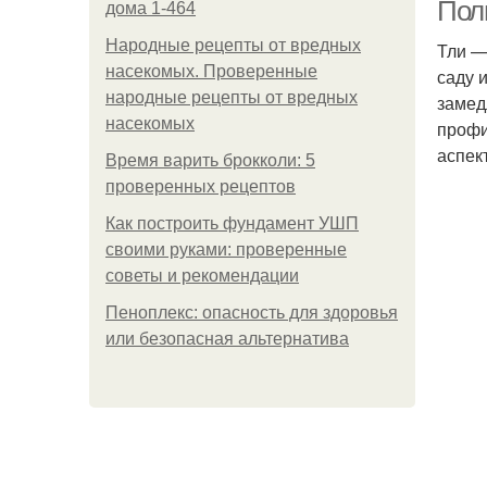
Пол
дома 1-464
Народные рецепты от вредных
Тли —
насекомых. Проверенные
саду 
Си
народные рецепты от вредных
замед
насекомых
профи
аспек
Время варить брокколи: 5
проверенных рецептов
Как построить фундамент УШП
своими руками: проверенные
советы и рекомендации
Пеноплекс: опасность для здоровья
или безопасная альтернатива