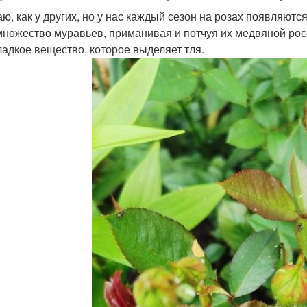
аю, как у других, но у нас каждый сезон на розах появляютс
множество муравьев, приманивая и потчуя их медвяной росо
ладкое вещество, которое выделяет тля.