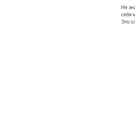
Не зн
себя 
Это с