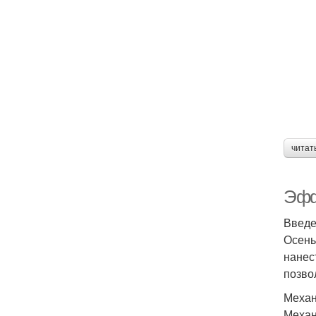
читат
Эфф
Введ
Осень
нанес
позво
Механ
Механ