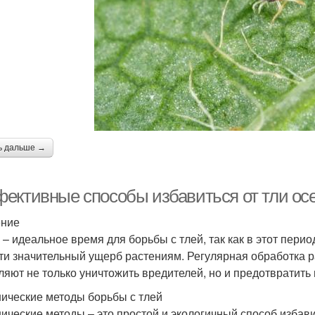
ь дальше →
ективные способы избавиться от тли осе
ение
 – идеальное время для борьбы с тлей, так как в этот пери
ти значительный ущерб растениям. Регулярная обработка р
ляют не только уничтожить вредителей, но и предотвратить
ические методы борьбы с тлей
ические методы – это простой и экологичный способ избав