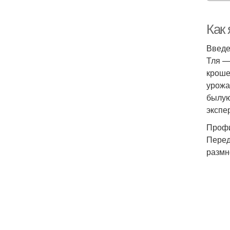
Как
Введ
Тля —
кроше
урожа
былую
экспе
Профи
Перед
размн