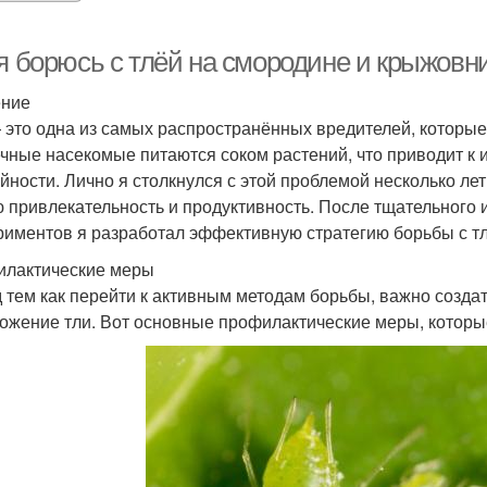
 я борюсь с тлёй на смородине и крыжовн
ение
 это одна из самых распространённых вредителей, которы
чные насекомые питаются соком растений, что приводит к 
йности. Лично я столкнулся с этой проблемой несколько лет
 привлекательность и продуктивность. После тщательного 
риментов я разработал эффективную стратегию борьбы с тлё
лактические меры
 тем как перейти к активным методам борьбы, важно создат
ожение тли. Вот основные профилактические меры, которы