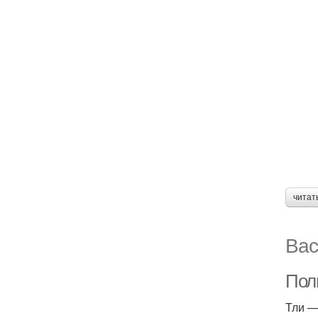
читат
Вас
Пол
Тли —