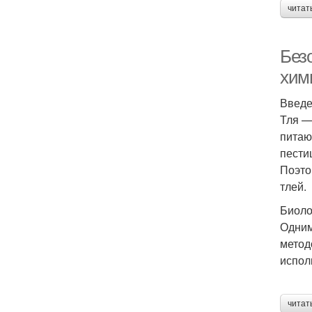
читат
Без
хим
Введ
Тля —
питаю
пести
Поэто
тлей.
Биоло
Одним
метод
испол
читат