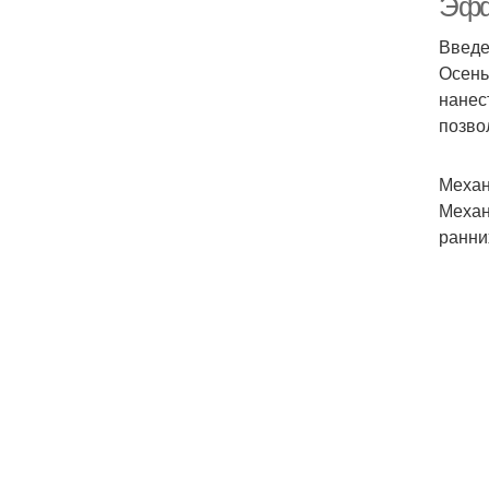
Эфф
Введ
Осень
нанес
позво
Механ
Механ
ранни