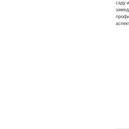
саду 
замед
профи
аспек