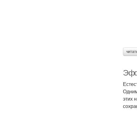
читат
Эфф
Естес
Одним
этих 
сохра