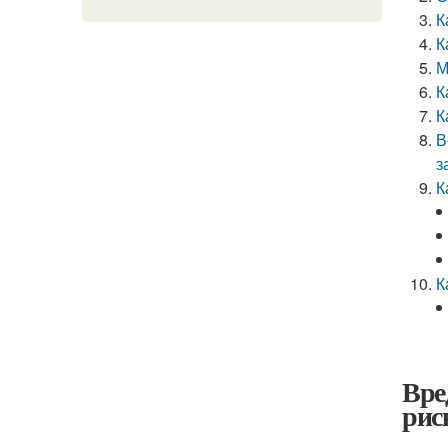
К
К
М
К
К
В
з
К
К
Вре
рис