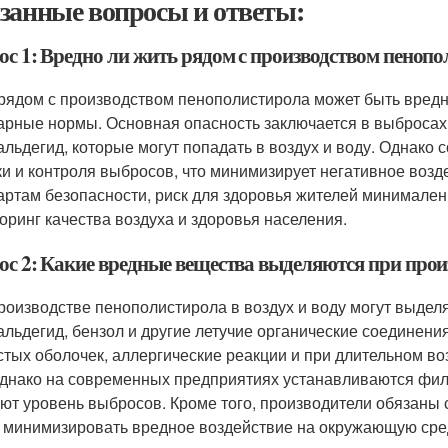
занные вопросы и ответы:
ос 1: Вредно ли жить рядом с производством пеноп
рядом с производством пенополистирола может быть вредно
арные нормы. Основная опасность заключается в выбросах 
льдегид, которые могут попадать в воздух и воду. Однако
ки и контроля выбросов, что минимизирует негативное возд
артам безопасности, риск для здоровья жителей минимален
оринг качества воздуха и здоровья населения.
ос 2: Какие вредные вещества выделяются при прои
роизводстве пенополистирола в воздух и воду могут выделя
льдегид, бензол и другие летучие органические соединени
стых оболочек, аллергические реакции и при длительном во
Однако на современных предприятиях устанавливаются филь
ют уровень выбросов. Кроме того, производители обязаны 
 минимизировать вредное воздействие на окружающую сред