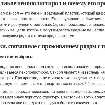
 такое пенополистирол и почему его п
олистирол — это легкий, воздушный пластик, который широк
х отраслях промышленности. Его популярность объясняется
отки и доступной стоимостью. Однако производство пенопо
еских веществ, которые могут выделять вредные вещества в
, живущих рядом с такими предприятиями.
ки, связанные с проживанием рядом с 
ческие выбросы
водство пенополистирола включает использование стирола 
авливается пенополистирол. Стирол является известным ка
ать рак. При производстве стирол может выделяться в возд
етствует современным стандартам экологической безопасно
 того, в процессе производства пенополистирола использу
ют материалу пористую структуру. Некоторые из этих агент
нно если они попадают в воздух в больших количествах.