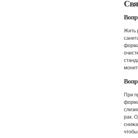
Свя
Вопр
Жить 
санит
форма
очист
станд
монит
Вопр
При п
форма
слизи
рак. 
снижа
чтобы