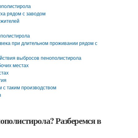
ополистирола
уха рядом с заводом
 жителей
ополистирола
века при длительном проживании рядом с
действия выбросов пенополистирола
бочих местах
стах
тия
 с таким производством
в
нополистирола? Разберемся в