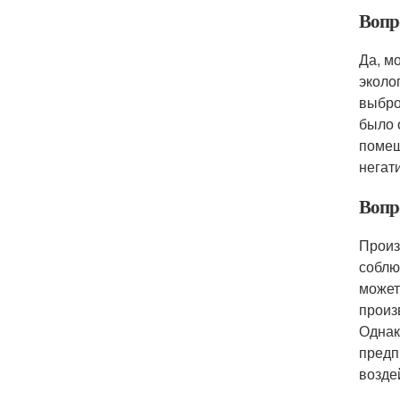
Вопр
Да, м
эколо
выбро
было 
помещ
негат
Вопр
Произ
соблю
может
произ
Однак
предп
возде