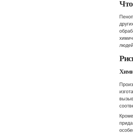
Что
Пеноп
други
обраб
химич
людей
Рис
Хими
Произ
изгот
вызыв
соотв
Кроме
прида
особе