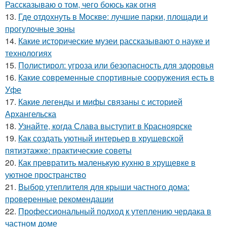
Рассказываю о том, чего боюсь как огня
13.
Где отдохнуть в Москве: лучшие парки, площади и
прогулочные зоны
14.
Какие исторические музеи рассказывают о науке и
технологиях
15.
Полистирол: угроза или безопасность для здоровья
16.
Какие современные спортивные сооружения есть в
Уфе
17.
Какие легенды и мифы связаны с историей
Архангельска
18.
Узнайте, когда Слава выступит в Красноярске
19.
Как создать уютный интерьер в хрущевской
пятиэтажке: практические советы
20.
Как превратить маленькую кухню в хрущевке в
уютное пространство
21.
Выбор утеплителя для крыши частного дома:
проверенные рекомендации
22.
Профессиональный подход к утеплению чердака в
частном доме