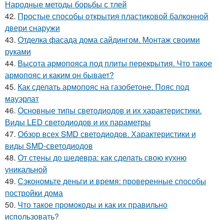
Народные методы борьбы с тлей
42.
Простые способы открытия пластиковой балконной
двери снаружи
43.
Отделка фасада дома сайдингом. Монтаж своими
руками
44.
Высота армопояса под плиты перекрытия. Что такое
армопояс и каким он бывает?
45.
Как сделать армопояс на газобетоне. Пояс под
мауэрлат
46.
Основные типы светодиодов и их характеристики.
Виды LED светодиодов и их параметры
47.
Обзор всех SMD светодиодов. Характеристики и
виды SMD-светодиодов
48.
От стены до шедевра: как сделать свою кухню
уникальной
49.
Сэкономьте деньги и время: проверенные способы
постройки дома
50.
Что такое промокоды и как их правильно
использовать?