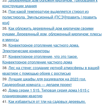
33.
Деревянный дом обложен кирпичом. Требования к
конструкции здания
34.
При какой температуре выделяется стирол из
полистирола. Эмульсионный (ПСЭ)[править | править
код]
35.
Как обложить деревянный дом кирпичом своими
руками. Деревянный дом, обложенный кирпичом: плюсы
и минусы
36.
Конвекторное отопление частного дома.
Электрические конвекторы
37.
Конвекторное отопление, что это такое.
Конвекторное отопление частного дома
38.
Лес на стене: создание уютной атмосферы в вашей
квартире с помощью обоев с росписью
39.
Лучшие шкафы для раздевалок на 2023 год.
Гардеробная комната — делаем проект
40.
Дома серии 1 515. Типовая серия дома I-515 с
планировками квартир
41.
Как избавиться от тли на садовых деревьях.