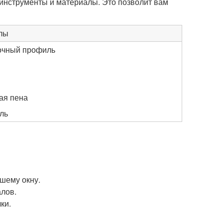
инструменты и материалы. Это позволит вам
лы
очный профиль
ая пена
ль
шему окну.
лов.
ки.