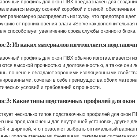
авочный профиль для окон ПВХ предназначен для создания
авливается между оконной коробкой и стеной, обеспечивая
ает равномерно распределить нагрузку, что предотвращает
рукцию от проникновения влаги иServe как дополнительная
ля способствует увеличению срока службы оконного блока.
ос 2: Из каких материалов изготовляется подставо
авочный профиль для окон ПВХ обычно изготавливается 
аются высокой прочностью и долговечностью, а также они 
пны по цене и обладают хорошими изоляционными свойств
нированными, сочетая в себе преимущества обоих материа
тических условий и требований к прочности.
ос 3: Какие типы подставочных профилей для окон
твует несколько типов подставочных профилей для окон П
из них предназначены для внутренней установки, другие дл
ой и шириной, что позволяет выбрать оптимальный вариант
ены дополнительными функциями, такими как система вод