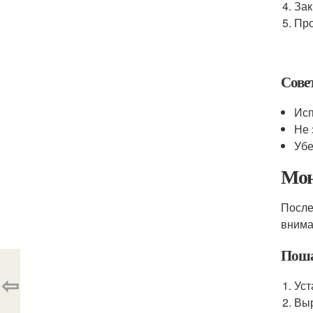
Зак
Про
Сове
Исп
Не 
Убе
Мон
После
внима
Поша
⇦
Уст
Выр