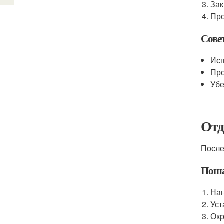
Зак
Про
Сове
Исп
Про
Убе
Отд
После
Поша
Нан
Уст
Окр