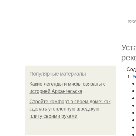
еже
Уст
рек
Сод
Популярные материалы
У
Какие легенды и мифы связаны с
историей Архангельска
Стройте комфорт в своем доме: как
сделать утепленную шведскую
плиту своими руками