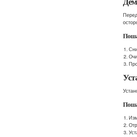
Дем
Перед
остор
Поша
Сни
Очи
Про
Уст
Устан
Поша
Изм
Отр
Уст