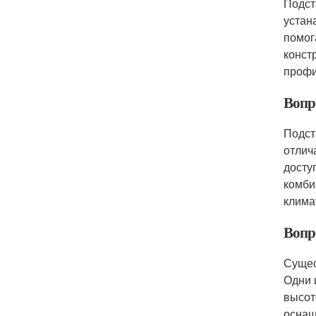
Подст
устан
помог
конст
профи
Вопр
Подст
отлич
досту
комби
клима
Вопр
Сущес
Одни 
высот
оснащ