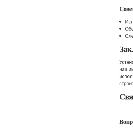
Сове
Исп
Обе
Сле
Зак
Устан
нашим
испол
строи
Свя
Вопр