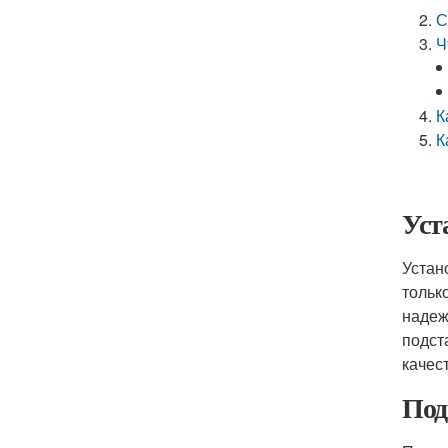
С
Ч
К
К
Уст
Устан
тольк
надеж
подст
качес
Под