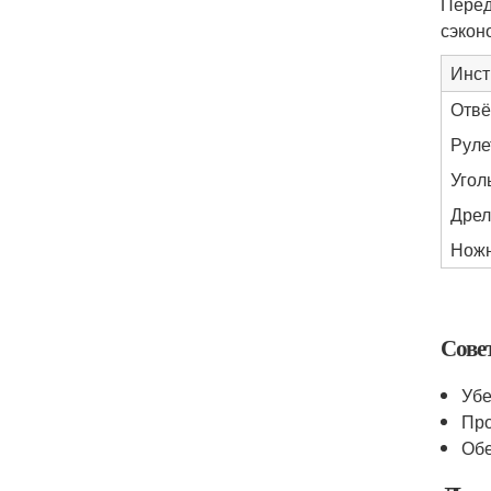
Перед
сэкон
Инст
Отвё
Руле
Угол
Дрел
Ножн
Сове
Убе
Про
Обе