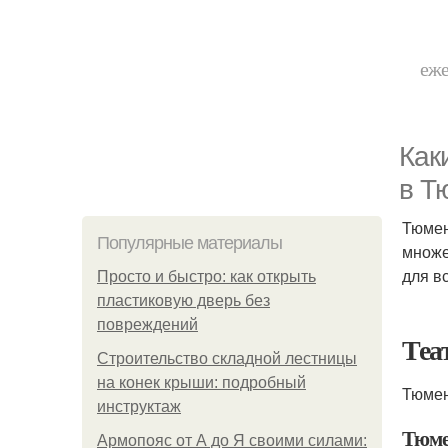
еже
Как
в Т
Тюмен
Популярные материалы
множе
для в
Просто и быстро: как открыть
пластиковую дверь без
повреждений
Теа
Строительство складной лестницы
на конек крыши: подробный
Тюмен
инструктаж
Тюме
Армопояс от А до Я своими силами: