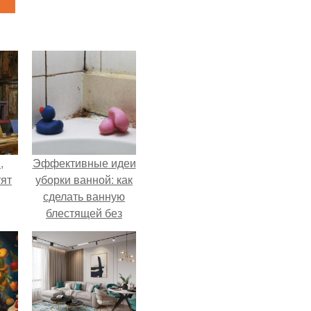
,
Эффективные идеи
тят
уборки ванной: как
сделать ванную
блестящей без
хлопот