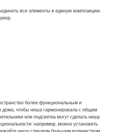
единить все элементы в единую композицию.
екор.
ространство более функциональным и
го дома, чтобы ниша гармонировала с общим
етильники или подсветка могут сделать нишу
кциональности: например, можно установить
егружайте нишу слишком большим количеством