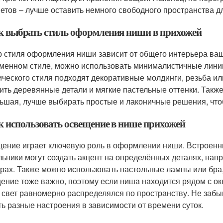
етов – лучше оставить немного свободного пространства дл
ак выбрать стиль оформления ниши в прихожей
 стиля оформления ниши зависит от общего интерьера ва
менном стиле, можно использовать минималистичные линии,
ического стиля подходят декоративные молдинги, резьба ил
ить деревянные детали и мягкие пастельные оттенки. Такж
ьшая, лучше выбирать простые и лаконичные решения, что
ак использовать освещение в нише прихожей
ение играет ключевую роль в оформлении ниши. Встроенн
льники могут создать акцент на определённых деталях, нап
урах. Также можно использовать настольные лампы или бра
ение тоже важно, поэтому если ниша находится рядом с о
 свет равномерно распределялся по пространству. Не забыв
ть разные настроения в зависимости от времени суток.