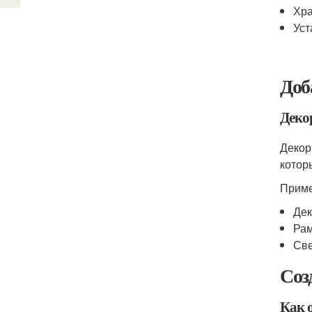
Хра
Уст
Доб
Деко
Декор
котор
Приме
Дек
Рам
Све
Соз
Как 