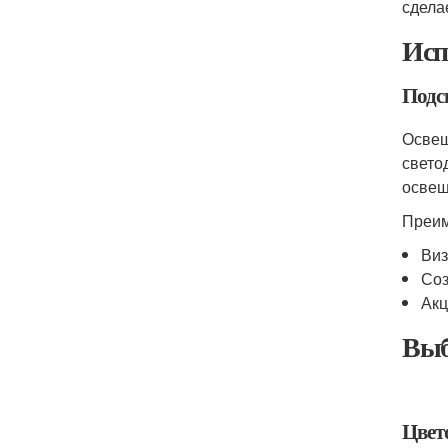
сдела
Исп
Подс
Освещ
свето
освещ
Преим
Виз
Соз
Акц
Выб
Цвет