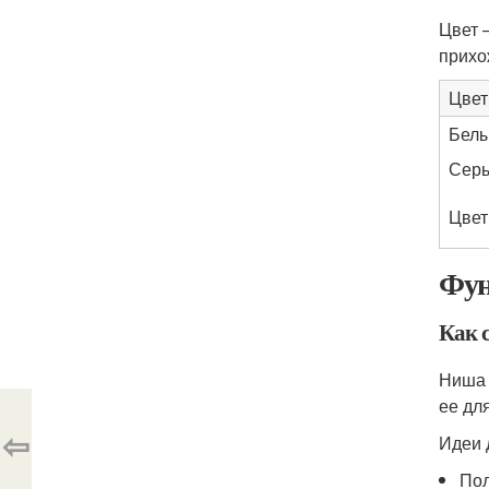
Цвет 
прихо
Цвет
Бел
Сер
Цвет
Фун
Как 
Ниша 
ее дл
⇦
Идеи 
Пол