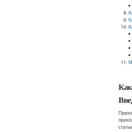
К
К
К
М
Как
Вве
Прихо
прихо
стать