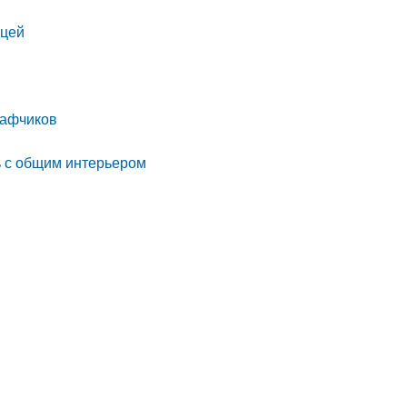
ицей
кафчиков
ь с общим интерьером