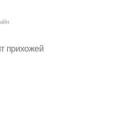
зайн
нт прихожей