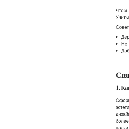
Чтобы
Учиты
Совет
Дер
Не 
Доб
Свя
1. К
Оформ
эстет
дизай
более
полки