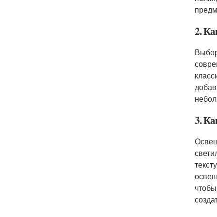
предм
2. К
Выбор
совре
класс
добав
небол
3. К
Освещ
свети
текст
освещ
чтобы
созда