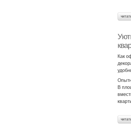
читат
Уют
ква
Как о
декор
удобн
Опытн
В пло
вмест
кварт
читат