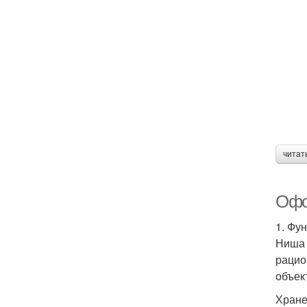
читат
Офо
1. Фу
Ниша 
рацио
объек
Хране