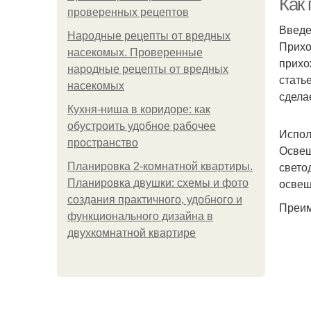
Как
проверенных рецептов
Введ
Народные рецепты от вредных
Прихо
насекомых. Проверенные
прихо
народные рецепты от вредных
стать
насекомых
сдела
Кухня-ниша в коридоре: как
обустроить удобное рабочее
Испол
пространство
Освещ
свето
Планировка 2-комнатной квартиры.
освещ
Планировка двушки: схемы и фото
создания практичного, удобного и
Преим
функционального дизайна в
двухкомнатной квартире