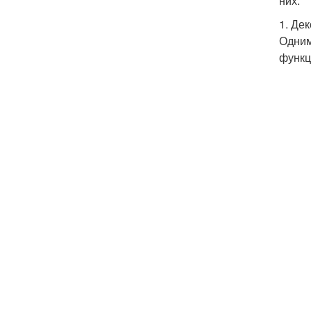
них.
1. Де
Одним
функц