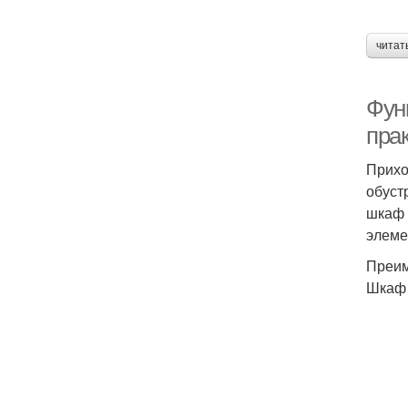
читат
Фун
пра
Прихо
обуст
шкаф 
элеме
Преим
Шкаф 