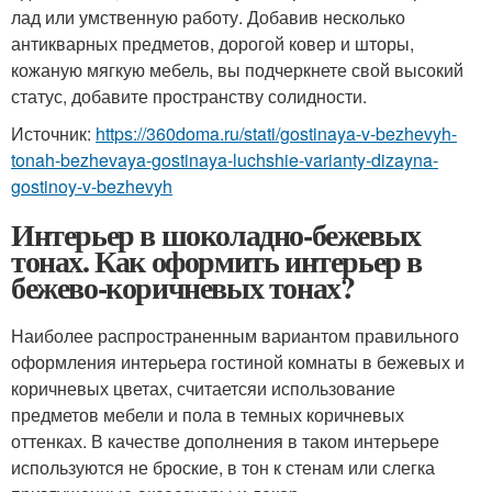
лад или умственную работу. Добавив несколько
антикварных предметов, дорогой ковер и шторы,
кожаную мягкую мебель, вы подчеркнете свой высокий
статус, добавите пространству солидности.
Источник:
https://360doma.ru/stati/gostinaya-v-bezhevyh-
tonah-bezhevaya-gostinaya-luchshie-varianty-dizayna-
gostinoy-v-bezhevyh
Интерьер в шоколадно-бежевых
тонах. Как оформить интерьер в
бежево-коричневых тонах?
Наиболее распространенным вариантом правильного
оформления интерьера гостиной комнаты в бежевых и
коричневых цветах, считаетсяи использование
предметов мебели и пола в темных коричневых
оттенках. В качестве дополнения в таком интерьере
используются не броские, в тон к стенам или слегка