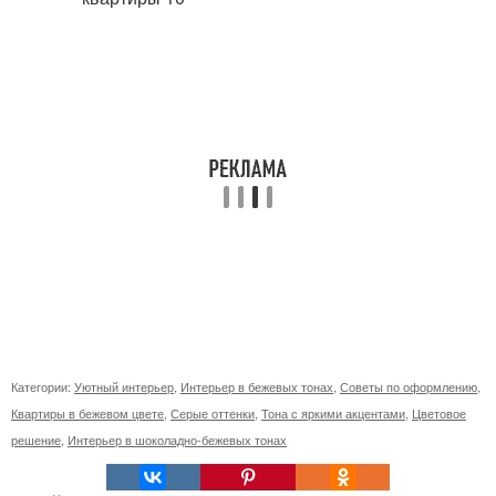
Категории:
Уютный интерьер
,
Интерьер в бежевых тонах
,
Советы по оформлению
,
Квартиры в бежевом цвете
,
Серые оттенки
,
Тона с яркими акцентами
,
Цветовое
решение
,
Интерьер в шоколадно-бежевых тонах