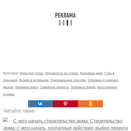
Категории:
Идеи для стены
,
Неровности на стенах
,
Красивые идеи
,
Стен в
прихожей
,
Дизайн в интерьере
,
Оригинальные способы
,
Обложки от компакт-
дисков
,
Любимые книги
,
Семейные рецепты
,
Любимые блюда
,
Иностранные
купюры
Читайте также