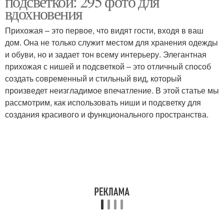
подсветкой: 295 фото для
вдохновения
Прихожая – это первое, что видят гости, входя в ваш
дом. Она не только служит местом для хранения одежды
Прихожая с подсветкой
Хранения в прихожей
и обуви, но и задает тон всему интерьеру. Элегантная
прихожая с нишей и подсветкой – это отличный способ
создать современный и стильный вид, который
произведет неизгладимое впечатление. В этой статье мы
Выключатели в
Светы в прихожей
рассмотрим, как использовать ниши и подсветку для
прихожей
создания красивого и функционального пространства.
Освещения в прихожей
Идеи для стены
Неровности на стенах