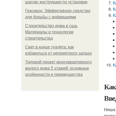
шагом: инструкция по установке
К
К
Гексикон: Эффективное средство
К
для борьбы с инфекциями
Строительство дома в сша.
Материалы и технологии
строительства
Свет в конце туалета: как
избавиться от неприятного запаха
Типовой проект многоквартирного
К
жилого дома 5 этажей: основные
особенности и преимущества
Как
Вве
Ниша 
позво