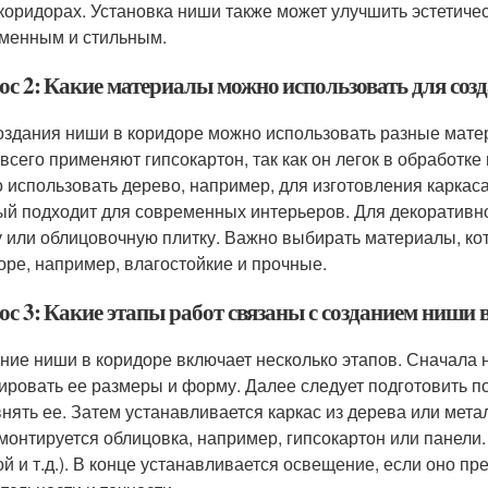
 коридорах. Установка ниши также может улучшить эстетичес
менным и стильным.
ос 2: Какие материалы можно использовать для соз
оздания ниши в коридоре можно использовать разные матери
всего применяют гипсокартон, так как он легок в обработк
 использовать дерево, например, для изготовления каркас
ый подходит для современных интерьеров. Для декоративно
у или облицовочную плитку. Важно выбирать материалы, ко
оре, например, влагостойкие и прочные.
ос 3: Какие этапы работ связаны с созданием ниши 
ние ниши в коридоре включает несколько этапов. Сначала 
ировать ее размеры и форму. Далее следует подготовить по
нять ее. Затем устанавливается каркас из дерева или мета
 монтируется облицовка, например, гипсокартон или панели
ой и т.д.). В конце устанавливается освещение, если оно п