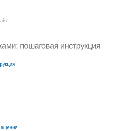
зайн
ками: пошаговая инструкция
трукция
омещения