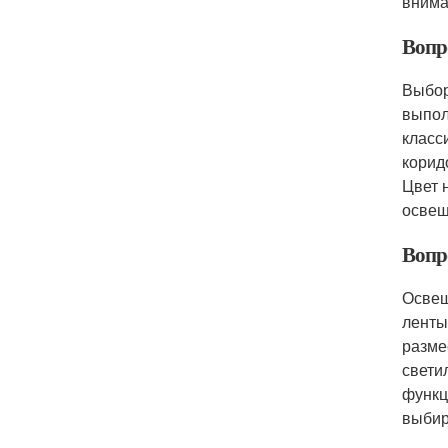
внима
Вопр
Выбор
выпол
класс
корид
Цвет 
освещ
Вопр
Освещ
ленты
разме
свети
функц
выбир