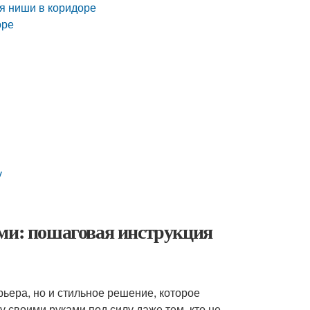
я ниши в коридоре
оре
у
ами: пошаговая инструкция
ьера, но и стильное решение, которое
 своими руками под силу даже тем, кто не