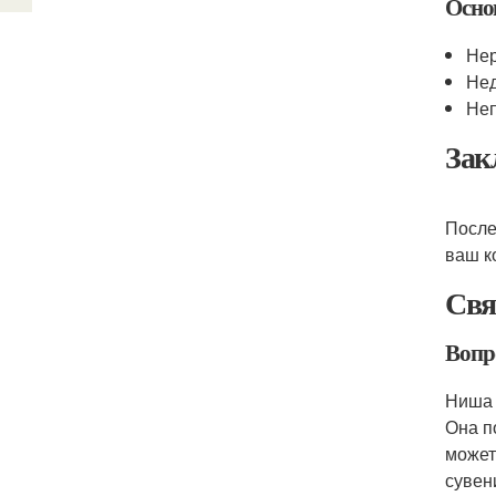
Осно
Нер
Нед
Неп
Зак
После
ваш к
Свя
Вопр
Ниша 
Она п
может
сувен