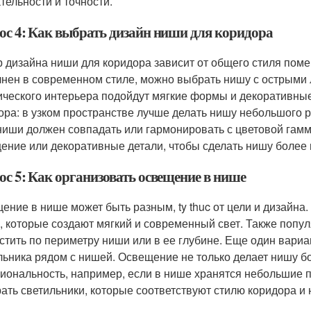
тельности и точности.
ос 4: Как выбрать дизайн ниши для коридора
 дизайна ниши для коридора зависит от общего стиля пом
нен в современном стиле, можно выбрать нишу с острыми
ического интерьера подойдут мягкие формы и декоративны
ора: в узком пространстве лучше делать нишу небольшого 
ниши должен совпадать или гармонировать с цветовой гам
ение или декоративные детали, чтобы сделать нишу более
ос 5: Как организовать освещение в нише
ение в нише может быть разным, ty thuc от цели и дизайн
, которые создают мягкий и современный свет. Также попу
стить по периметру ниши или в ее глубине. Еще один вари
льника рядом с нишей. Освещение не только делает нишу б
иональность, например, если в нише хранятся небольшие 
ать светильники, которые соответствуют стилю коридора и 