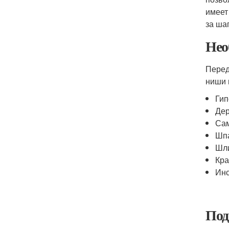
имеет
за ша
Нео
Перед
ниши 
Гип
Дер
Са
Шпа
Шли
Кра
Инс
Под