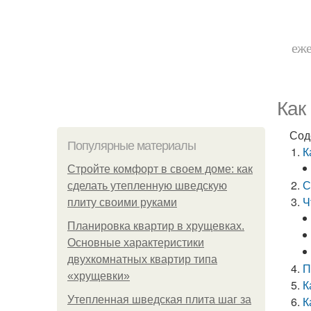
еже
Как
Сод
Популярные материалы
К
Стройте комфорт в своем доме: как
С
сделать утепленную шведскую
Ч
плиту своими руками
Планировка квартир в хрущевках.
Основные характеристики
двухкомнатных квартир типа
П
«хрущевки»
К
Утепленная шведская плита шаг за
К