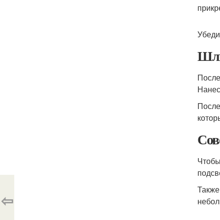
прикр
Убеди
Шли
После
Нанес
После
котор
Сов
Чтобы
подсв
Также
⇦
небол