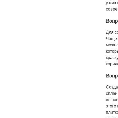
узких
совре
Вопр
Для с
Чаще 
можно
котор
краск
корид
Вопр
Созда
сплан
выров
этого
плитк