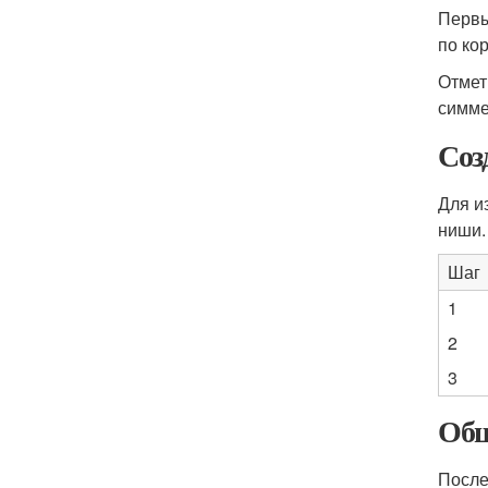
Первы
по ко
Отмет
симме
Соз
Для и
ниши.
Шаг
1
2
3
Обш
После