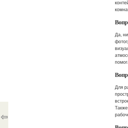
конте
комна
Вопр
Да, н
фотог
визуа
атмос
помог
Вопро
Для р
прост
встро
Также
⇦
рабоч
Вопр