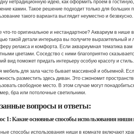
дну нетрадиционную идею, как оформить проем в гостиную,
ление камин. Такое решение подходит только для больших
ьзование такого варианта выглядит неуместно и безвкусно.
е что-то оригинальное и нестандартное? Аквариум в нише в
ью такой детали интерьера вы получите выразительный и л
феру релакса и комфорта. Если аквариумная тематика вам н
тными цветами. Соседство с ними благоприятно сказываетс
ий вид поможет придать интерьеру особую красоту и стиль.
я мебель для зала часто бывает массивной и объемной. Ес
жность разместить здесь диван. Это сэкономит пространст
ьзовать свободное место. В этом случае могут понадобить
мер, бра или потолочные светильники.
занные вопросы и ответы:
ос 1: Какие основные способы использования ниши 
ные способы использования ниши в комнате включают хран