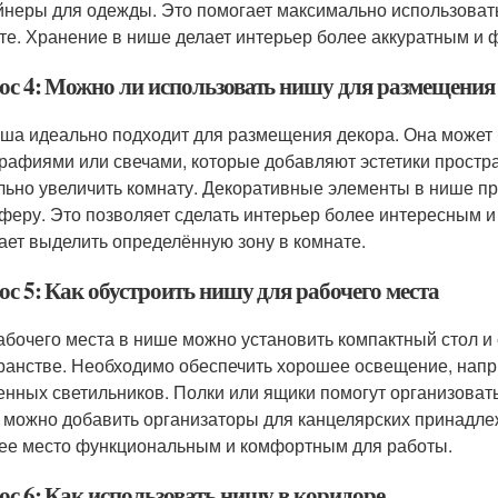
йнеры для одежды. Это помогает максимально использоват
те. Хранение в нише делает интерьер более аккуратным и
ос 4: Можно ли использовать нишу для размещения
иша идеально подходит для размещения декора. Она может 
рафиями или свечами, которые добавляют эстетики простра
льно увеличить комнату. Декоративные элементы в нише п
феру. Это позволяет сделать интерьер более интересным 
ает выделить определённую зону в комнате.
с 5: Как обустроить нишу для рабочего места
абочего места в нише можно установить компактный стол и 
ранстве. Необходимо обеспечить хорошее освещение, нап
енных светильников. Полки или ящики помогут организоват
 можно добавить организаторы для канцелярских принадлеж
ее место функциональным и комфортным для работы.
ос 6: Как использовать нишу в коридоре