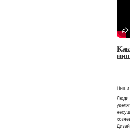
Как
ни
Ниши 
Люди 
уделя
несущ
хозяе
Дизай