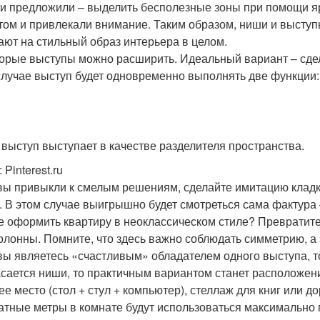
ни предложили – выделить бесполезные зоны при помощи ярк
том и привлекали внимание. Таким образом, ниши и выступ
ают на стильный образ интерьера в целом.
орые выступы можно расширить. Идеальный вариант – сдела
случае выступ будет одновременно выполнять две функции
 выступ выступает в качестве разделителя пространства.
: Pinterest.ru
вы привыкли к смелым решениям, сделайте имитацию кладки
. В этом случае выигрышно будет смотреться сама фактура 
е оформить квартиру в неоклассическом стиле? Превратите 
олонны. Помните, что здесь важно соблюдать симметрию, а 
вы являетесь «счастливым» обладателем одного выступа, т
асается ниши, то практичным вариантом станет расположен
ее место (стол + стул + компьютер), стеллаж для книг или д
атные метры в комнате будут использоваться максимально 