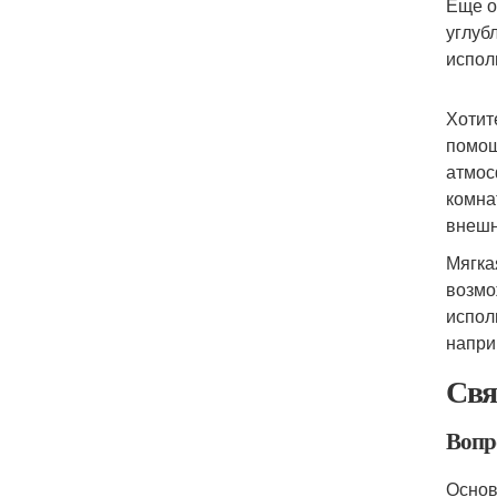
Еще о
углуб
испол
Хотит
помощ
атмос
комна
внешн
Мягка
возмо
испол
напри
Свя
Вопр
Основ