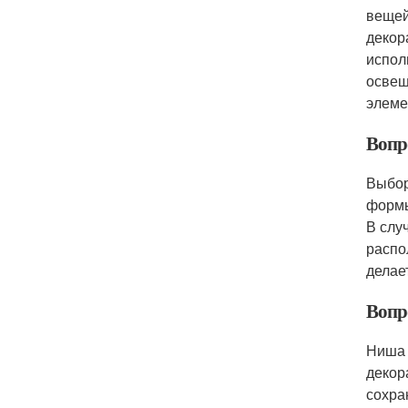
вещей
декор
испол
освещ
элеме
Вопр
Выбор
формы
В слу
распо
делае
Вопр
Ниша 
декор
сохра