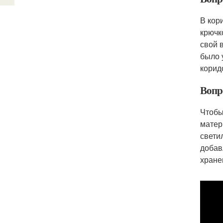
В кор
крючк
свой 
было 
корид
Вопр
Чтобы
матер
свети
добав
хране