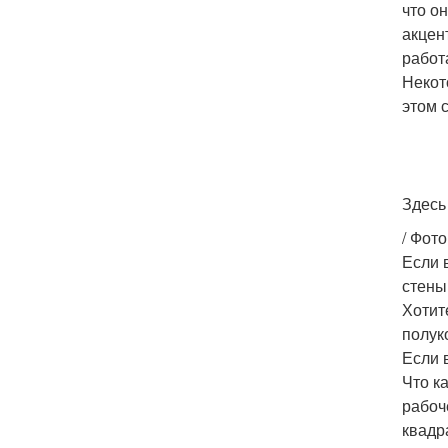
что о
акцен
работ
Некот
этом 
Здесь
/ Фото
Если 
стены
Хотит
полук
Если 
Что к
рабоч
квадр