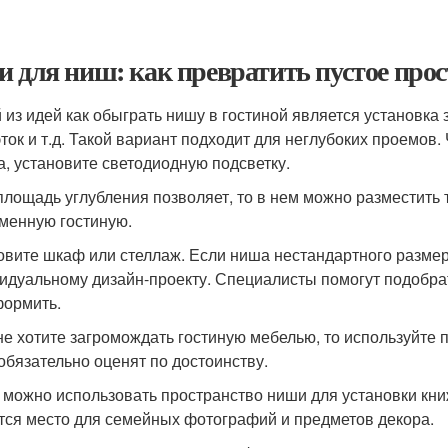
и для ниш: как превратить пустое про
 из идей как обыграть нишу в гостиной является установка 
эток и т.д. Такой вариант подходит для неглубоких проемов
а, установите светодиодную подсветку.
площадь углубления позволяет, то в нем можно разместить т
менную гостиную.
овите шкаф или стеллаж. Если ниша нестандартного размер
идуальному дизайн-проекту. Специалисты помогут подобра
формить.
не хотите загромождать гостиную мебелью, то используйте 
 обязательно оценят по достоинству.
 можно использовать пространство ниши для установки кни
тся место для семейных фотографий и предметов декора.