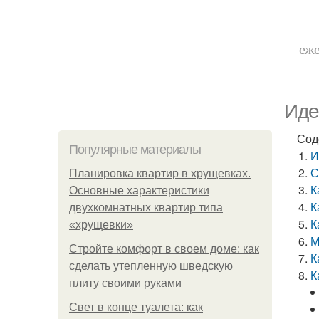
еже
Иде
Сод
Популярные материалы
И
С
Планировка квартир в хрущевках.
К
Основные характеристики
К
двухкомнатных квартир типа
К
«хрущевки»
М
Стройте комфорт в своем доме: как
К
сделать утепленную шведскую
К
плиту своими руками
Свет в конце туалета: как