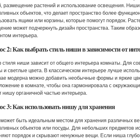
, размещение растений и использование освещения. Ниши 
ативных объектов, что делает пространство более функцио
ьзовать ящики или корзины, которые помогут порядок. Раст
ение может подчеркнуть дизайн пространства. Таким обра
нтом интерьера.
ос 2: Как выбрать стиль ниши в зависимости от инт
 стиля ниши зависит от общего интерьера комнаты. Для с
 и светлые цвета. В классическом интерьере лучше испол
чае модерна можно добавить необычные формы и яркие цве
ложение в комнате, чтобы она гармонировала с окружающ
т нишу органичной частью интерьера.
ос 3: Как использовать нишу для хранения
может быть идеальным местом для хранения различных вещ
ативных объектов или посуды. Для небольших предметов и
няют порядок и скрывают ненужные вещи. Если ниша глубо