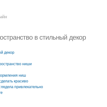
зайн
ространство в стильный декор
ый декор
ространство ниши
оформления ниш
сделать красиво
глядела привлекательно
те