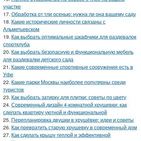
участке
17.
Обработка от тли осенью: нужна ли она вашему саду
18.
Какие исторические личности связаны с
Альметьевском
19.
Как выбрать оптимальные шкафчики для раздевалок
спортклуба
20.
Как выбрать безопасную и функциональную мебель
для раздевалки детского сада
21.
Какие современные спортивные сооружения есть в
Уфе
22.
Какие парки Москвы наиболее популярны среди
туристов
23.
Как выбрать затирку для плитки: советы по цвету
24.
Современный дизайн 4-комнатной хрущевки: как
сделать квартиру уютной и функциональной
25.
Перепланировка двушки в хрущёвке: идеи и советы
26.
Как превратить старую хрущевку в современный дом
27.
Как сделать крышу теплой и эффективной