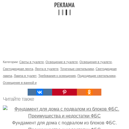
Категории:
Светы в туалете
,
Освещение в туалете
,
Освещения в туалете
,
Светодиодная лента
,
Лента в туалете
,
Точечные светильники
,
Светодиодная
лампа
,
Лампа в туалет
,
Требования к освещению
,
Подходящие светильники
,
Освещение в ванной и
Читайте также
Фундамент для дома с подвалом из блоков ФБС.