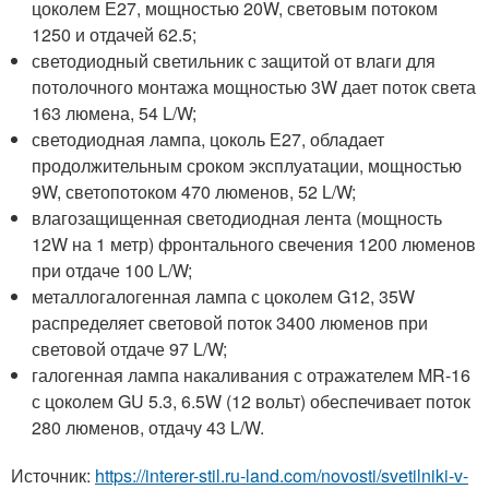
цоколем Е27, мощностью 20W, световым потоком
1250 и отдачей 62.5;
светодиодный светильник с защитой от влаги для
потолочного монтажа мощностью 3W дает поток света
163 люмена, 54 L/W;
светодиодная лампа, цоколь Е27, обладает
продолжительным сроком эксплуатации, мощностью
9W, светопотоком 470 люменов, 52 L/W;
влагозащищенная светодиодная лента (мощность
12W на 1 метр) фронтального свечения 1200 люменов
при отдаче 100 L/W;
металлогалогенная лампа с цоколем G12, 35W
распределяет световой поток 3400 люменов при
световой отдаче 97 L/W;
галогенная лампа накаливания с отражателем MR-16
с цоколем GU 5.3, 6.5W (12 вольт) обеспечивает поток
280 люменов, отдачу 43 L/W.
Источник:
https://interer-stil.ru-land.com/novosti/svetilniki-v-