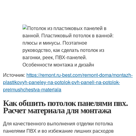
Источник:
https://remont.ru-best.com/remont-doma/montazh-
plastikovyh-paneley-na-potolok-pvh-paneli-na-potolok-
preimushchestva-materiala
Как обшить потолок панелями пвх.
Расчет материала для монтажа
Для качественного выполнения отделки потолка
панелями ПВХ и во избежание лишних расходов