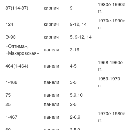
1980е-1990е
87(114-87)
кирпич
9
гг.
1970е-1990е
124
кирпич
9-12, 14
гг.
Э-93
кирпич
5, 9-12, 14
«Оптима»,
панели
3-16
«Макаровская»
1958-1960е
464(1-464)
панели
4-5
гг.
1959-1970
1-466
панели
3-5
гг.
75
панели
5,9,10
25
панели
2-5
1970е-1980е
1-467
панели
2-6,9
гг.
60
панели
3,5,9