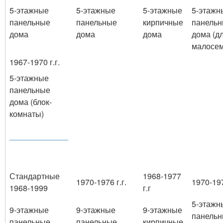
5-этажные
5-этажные
5-этажные
5-этажн
панельные
панельные
кирпичные
панель
дома
дома
дома
дома (д
малосе
1967-1970 г.г.
5-этажные
панельные
дома (блок-
комнаты)
Стандартные
1968-1977
1970-1976 г.г.
1970-197
1968-1999
г.г
5-этажн
9-этажные
9-этажные
9-этажные
панель
панельные
панельные
кирпичные