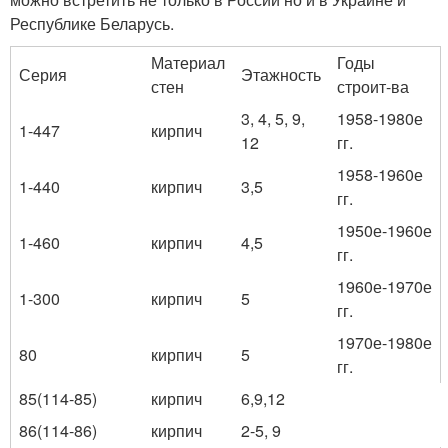
Республике Беларусь.
Материал
Годы
Серия
Этажность
стен
строит-ва
3, 4, 5, 9,
1958-1980е
1-447
кирпич
12
гг.
1958-1960е
1-440
кирпич
3,5
гг.
1950е-1960е
1-460
кирпич
4,5
гг.
1960е-1970е
1-300
кирпич
5
гг.
1970е-1980е
80
кирпич
5
гг.
85(114-85)
кирпич
6,9,12
86(114-86)
кирпич
2-5, 9