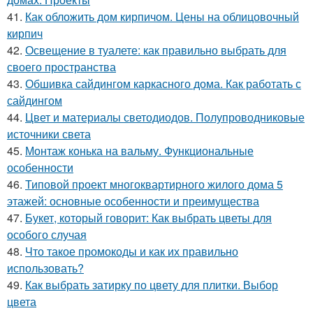
41.
Как обложить дом кирпичом. Цены на облицовочный
кирпич
42.
Освещение в туалете: как правильно выбрать для
своего пространства
43.
Обшивка сайдингом каркасного дома. Как работать с
сайдингом
44.
Цвет и материалы светодиодов. Полупроводниковые
источники света
45.
Монтаж конька на вальму. Функциональные
особенности
46.
Типовой проект многоквартирного жилого дома 5
этажей: основные особенности и преимущества
47.
Букет, который говорит: Как выбрать цветы для
особого случая
48.
Что такое промокоды и как их правильно
использовать?
49.
Как выбрать затирку по цвету для плитки. Выбор
цвета