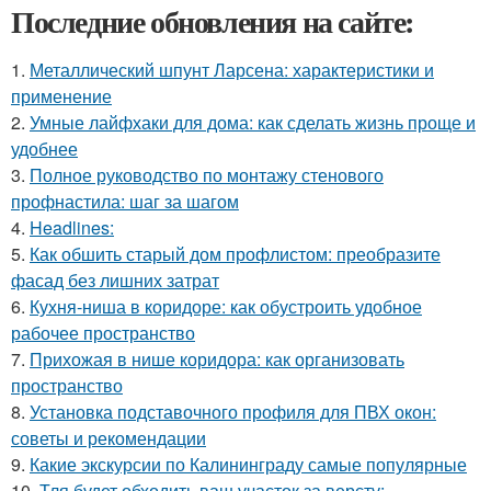
Последние обновления на сайте:
1.
Металлический шпунт Ларсена: характеристики и
применение
2.
Умные лайфхаки для дома: как сделать жизнь проще и
удобнее
3.
Полное руководство по монтажу стенового
профнастила: шаг за шагом
4.
Headlines:
5.
Как обшить старый дом профлистом: преобразите
фасад без лишних затрат
6.
Кухня-ниша в коридоре: как обустроить удобное
рабочее пространство
7.
Прихожая в нише коридора: как организовать
пространство
8.
Установка подставочного профиля для ПВХ окон:
советы и рекомендации
9.
Какие экскурсии по Калининграду самые популярные
10.
Тля будет обходить ваш участок за версту: