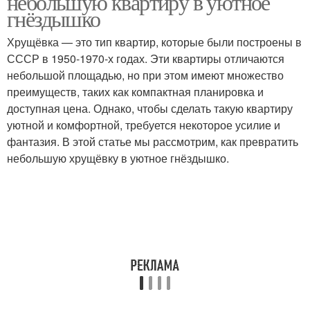
небольшую квартиру в уютное
гнёздышко
Хрущёвка — это тип квартир, которые были построены в
СССР в 1950-1970-х годах. Эти квартиры отличаются
Комнатная планировка
Планировки с фото
небольшой площадью, но при этом имеют множество
преимуществ, таких как компактная планировка и
доступная цена. Однако, чтобы сделать такую квартиру
уютной и комфортной, требуется некоторое усилие и
Типовой проект
Типовые серии
фантазия. В этой статье мы рассмотрим, как превратить
небольшую хрущёвку в уютное гнёздышко.
Типовые постройки
Окна в типовых домах
Планировка в
Планировки в
брежневках
панельных домах