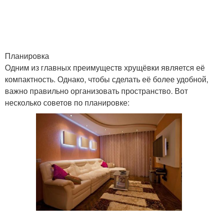
Квартиры в типовых
Исходная планировка
домах
Планировка
Одним из главных преимуществ хрущёвки является её
компактность. Однако, чтобы сделать её более удобной,
Планировки с
важно правильно организовать пространство. Вот
вариантами
несколько советов по планировке: