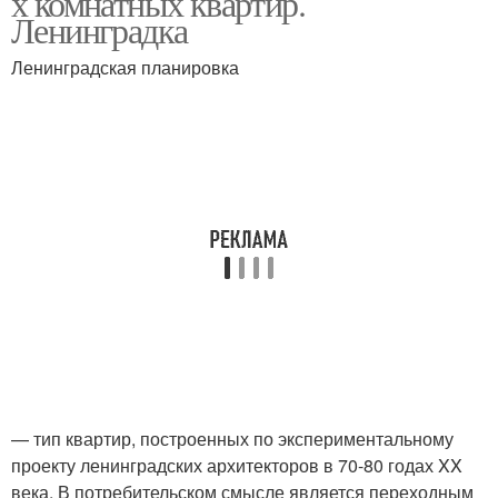
х комнатных квартир.
квартире
Ленинградка
Ленинградская планировка
Планировки с фото
3-комнатная планировка
Традиционная
Однушка в типовой
планировка
хрущёвке
Типовые серии
Типовые проекты
— тип квартир, построенных по экспериментальному
Типовой жила
Интересная планировка
проекту ленинградских архитекторов в 70-80 годах XX
века. В потребительском смысле является переходным