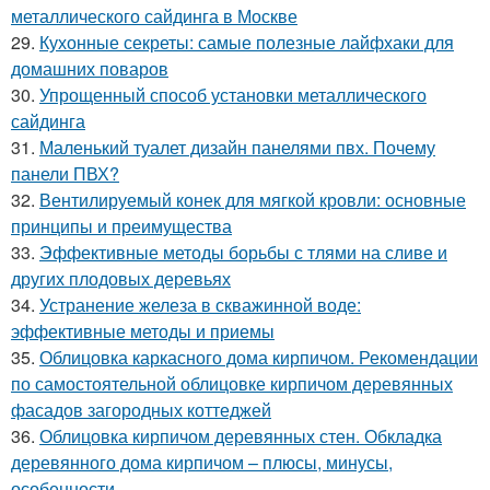
металлического сайдинга в Москве
29.
Кухонные секреты: самые полезные лайфхаки для
домашних поваров
30.
Упрощенный способ установки металлического
сайдинга
31.
Маленький туалет дизайн панелями пвх. Почему
панели ПВХ?
32.
Вентилируемый конек для мягкой кровли: основные
принципы и преимущества
33.
Эффективные методы борьбы с тлями на сливе и
других плодовых деревьях
34.
Устранение железа в скважинной воде:
эффективные методы и приемы
35.
Облицовка каркасного дома кирпичом. Рекомендации
по самостоятельной облицовке кирпичом деревянных
фасадов загородных коттеджей
36.
Облицовка кирпичом деревянных стен. Обкладка
деревянного дома кирпичом – плюсы, минусы,
особенности