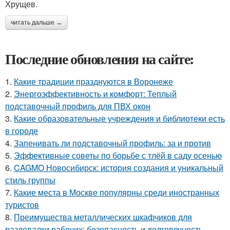
Хрущев.
читать дальше →
Последние обновления на сайте:
1.
Какие традиции празднуются в Воронеже
2.
Энергоэффективность и комфорт: Теплый
подставочный профиль для ПВХ окон
3.
Какие образовательные учреждения и библиотеки есть
в городе
4.
Запенивать ли подставочный профиль: за и против
5.
Эффективные советы по борьбе с тлёй в саду осенью
6.
CAGMO Новосибирск: история создания и уникальный
стиль группы
7.
Какие места в Москве популярны среди иностранных
туристов
8.
Преимущества металлических шкафчиков для
раздевалки рабочих: безопасность и долговечность