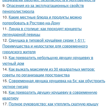
9.
Опасения из-за эксплуатационных свойств
пенополистирола
10.
Какие местные блюда и продукты можно
попробовать в Ростове-на-Дону
11.
Линда в столице: как проходят концерты
легендарной певицы
12.
Однушка в типовой хрущёвке серии 1-511:
Преимущества и недостатки для современного
городского жителя
13.
Как превратить небольшую двушку-хрущевку в
уютный дом
14.
Как выжать максимум из 30 квадратных метров:
советы по организации пространства
15.
Современная двушка хрущевка на 5х: как обустроить
уютное гнездо
16.
Как превратить двушку-хрущевку в современную
квартиру
17.
Полное руководство: как утеплить скатную крышу