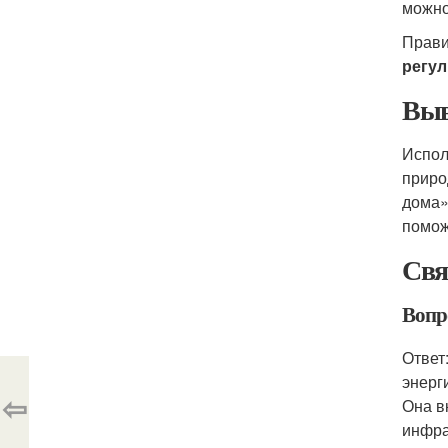
можно
Прави
регул
Выв
Испол
приро
дома»
помож
Свя
Вопро
Ответ
энерг
⇦
Она в
инфра