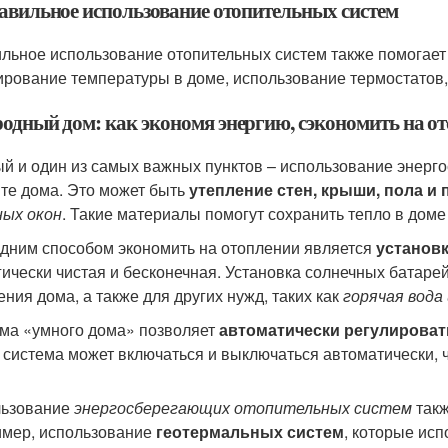
равильное использование отопительных систем
льное использование отопительных систем также помогает
ирование температуры в доме, использование термостатов,
родный дом: как экономя энергию, сэкономить на о
й и один из самых важных пунктов – использование энерг
те дома. Это может быть
утепление стен, крыши, пола и 
ых окон
. Такие материалы помогут сохранить тепло в доме
дним способом экономить на отоплении является
установ
гически чистая и бесконечная. Установка солнечных батаре
ения дома, а также для других нужд, таких как
горячая вода
ма «умного дома» позволяет
автоматически регулироват
 система может включаться и выключаться автоматически, ч
льзование
энергосберегающих отопительных систем
такж
мер, использование
геотермальных систем
, которые ис