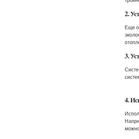
2. У
Еще о
эколо
отопл
3. У
Систе
систе
4. И
Испол
Напри
можно