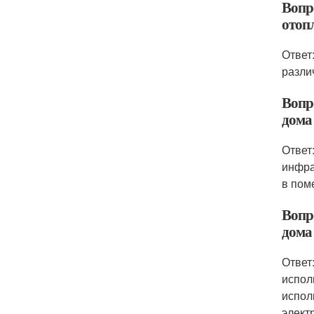
Вопр
отоп
Ответ
разли
Вопр
дома
Ответ
инфра
в пом
Вопр
дома
Ответ
испол
испол
элект