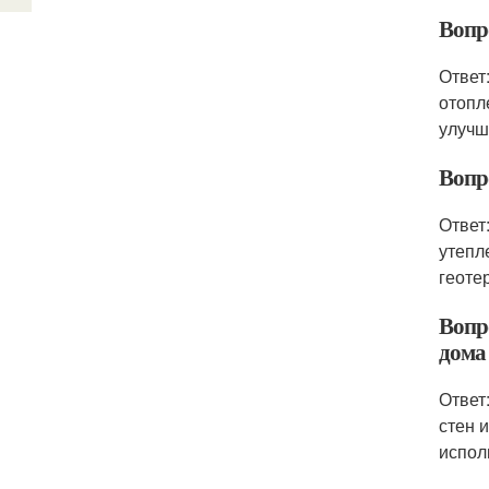
Вопр
Ответ
отопл
улучш
Вопр
Ответ
утепл
геоте
Вопр
дома
Ответ
стен 
испол