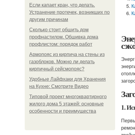
Если капает кран, что делать.
К
Устранение протечек, возникших по
К
другим причинам
Сколько стоит обшить дом
Эне
профнастилом. Обшивка дома
сэк
профлистом: порядок работ
Армопояс из кирпича на стены из
Энерг
газоблоков. Можно ли делать
энерг
кирпичный сейсмопояс?
отопл
Удобные Лайфхаки для Хранения
загор
на Кухне: Смотрите Видео
Заг
Типовой проект многоквартирного
жилого дома 5 этажей: основные
1. И
особенности и преимущества
Первы
ремон
тройн