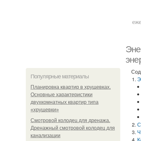
еже
Эне
эне
Сод
Популярные материалы
Э
Планировка квартир в хрущевках.
Основные характеристики
двухкомнатных квартир типа
«хрущевки»
Смотровой колодец для дренажа.
С
Дренажный смотровой колодец для
Ч
канализации
К