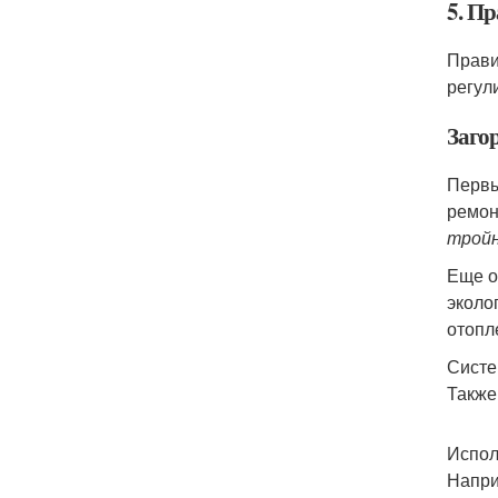
5. П
Прави
регул
Заго
Первы
ремон
тройн
Еще о
эколо
отопл
Систе
Также
Испо
Напри