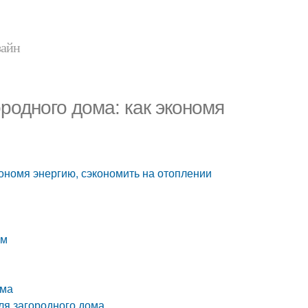
зайн
родного дома: как экономя
ономя энергию, сэкономить на отоплении
ем
ома
ля загородного дома