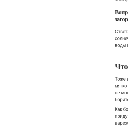
Вопр
заго
Ответ
солне
воды 
Что
Тоже 
мягко
не мо
борит
Как б
приду
вареж