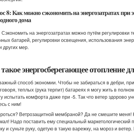
ос 8: Как можно сэкономить на энергозатратах при
родного дома
: Сэкономить на энергозатратах можно путём регулировки 
чных батарей, регулировки освещения, использования эне
и других мер.
 такое энергосберегающее отопление дл
важный способ экономии. Чтобы не забираться в дебри, при
 говоря, теплых (рука терпит) батареях я могу жить в полно
гу испытать комфорта даже при -5. Так что ветер здорово ун
есь с ним!
ороться? Ветрозащитной мембраной? Да не смешите меня! Кт
мал! Надо поставить ему специальный маркетологический п
ку и суньте руку, одетую в такую варежку, на мороз и ветер.