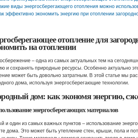
акие виды энергосберегающего отопления можно использов
ак эффективно экономить энергию при отоплении загородн
ргосберегающее отопление для загородн
ономить на отоплении
осбережение – одна из самых актуальных тем на сегодняшн
ию и сохранять природные ресурсы. Особенно актуально эт
ение может быть довольно затратным. В этой статье мы ра
одного дома, используя энергосберегающие технологии.
ородный дом: как экономя энергию, сэ
спользование энергосберегающих материалов
й и один из самых важных пунктов – использование энерг
те дома. Это может быть утепление стен, крыши, пола и по
ых окон. Такие материалы помогут сохранить тепло в доме 